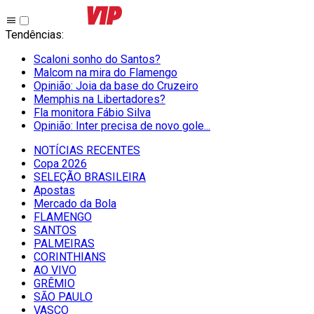
Tendências
:
Scaloni sonho do Santos?
Malcom na mira do Flamengo
Opinião: Joia da base do Cruzeiro
Memphis na Libertadores?
Fla monitora Fábio Silva
Opinião: Inter precisa de novo gole...
NOTÍCIAS RECENTES
Copa 2026
SELEÇÃO BRASILEIRA
Apostas
Mercado da Bola
FLAMENGO
SANTOS
PALMEIRAS
CORINTHIANS
AO VIVO
GRÊMIO
SĀO PAULO
VASCO