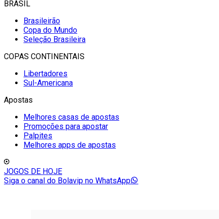
BRASIL
Brasileirão
Copa do Mundo
Seleção Brasileira
COPAS CONTINENTAIS
Libertadores
Sul-Americana
Apostas
Melhores casas de apostas
Promoções para apostar
Palpites
Melhores apps de apostas
JOGOS DE HOJE
Siga o canal do Bolavip no WhatsApp