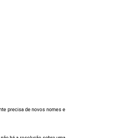
rente precisa de novos nomes e
a não há a resolução sobre uma