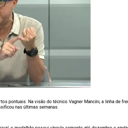
rtos pontuais. Na visão do técnico Vagner Mancini, a linha de f
ensificou nas últimas semanas.
No rival, o medalhão possui vínculo somente até dezembro e aind