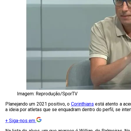
Imagem: Reprodução/SporTV
Planejando um 2021 positivo, o
Corinthians
está atento a ace
a ideia por atletas que se enquadram dentro do perfil, se int
+
Siga-nos em
Na lista de alvos, um que aparece é Willian, do Palmeiras. 