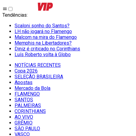
Tendências
:
Scaloni sonho do Santos?
LH não jogará no Flamengo
Malcom na mira do Flamengo
Memphis na Libertadores?
Diniz é criticado no Corinthians
Luís Roberto volta à Globo
NOTÍCIAS RECENTES
Copa 2026
SELEÇÃO BRASILEIRA
Apostas
Mercado da Bola
FLAMENGO
SANTOS
PALMEIRAS
CORINTHIANS
AO VIVO
GRÊMIO
SĀO PAULO
VASCO