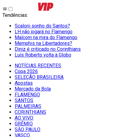
Tendências
:
Scaloni sonho do Santos?
LH não jogará no Flamengo
Malcom na mira do Flamengo
Memphis na Libertadores?
Diniz é criticado no Corinthians
Luís Roberto volta à Globo
NOTÍCIAS RECENTES
Copa 2026
SELEÇÃO BRASILEIRA
Apostas
Mercado da Bola
FLAMENGO
SANTOS
PALMEIRAS
CORINTHIANS
AO VIVO
GRÊMIO
SĀO PAULO
VASCO