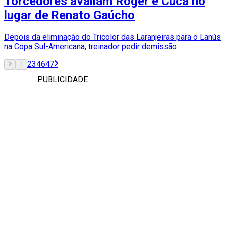
Torcedores avaliam Roger e Cuca no
lugar de Renato Gaúcho
Depois da eliminação do Tricolor das Laranjeiras para o Lanús
na Copa Sul-Americana, treinador pedir demissão
2
3
46
47
1
PUBLICIDADE