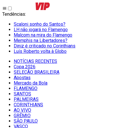
Tendências
:
Scaloni sonho do Santos?
LH não jogará no Flamengo
Malcom na mira do Flamengo
Memphis na Libertadores?
Diniz é criticado no Corinthians
Luís Roberto volta à Globo
NOTÍCIAS RECENTES
Copa 2026
SELEÇÃO BRASILEIRA
Apostas
Mercado da Bola
FLAMENGO
SANTOS
PALMEIRAS
CORINTHIANS
AO VIVO
GRÊMIO
SĀO PAULO
VASCO