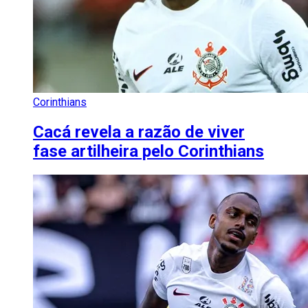
Corinthians
Cacá revela a razão de viver
fase artilheira pelo Corinthians