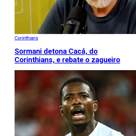
Corinthians
Sormani detona Cacá, do
Corinthians, e rebate o zagueiro