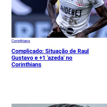
Corinthians
Complicado: Situação de Raul
Gustavo e +1 'azeda' no
Corinthians