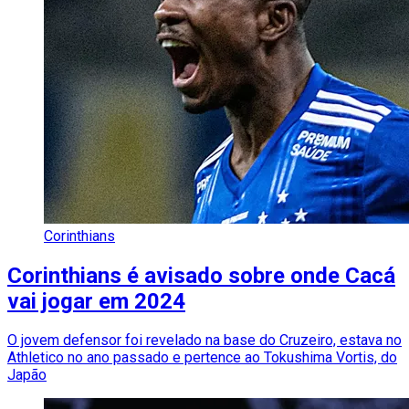
Corinthians
Corinthians é avisado sobre onde Cacá
vai jogar em 2024
O jovem defensor foi revelado na base do Cruzeiro, estava no
Athletico no ano passado e pertence ao Tokushima Vortis, do
Japão