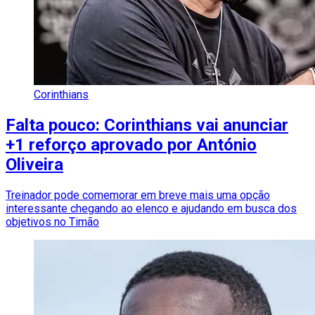
Corinthians
Falta pouco: Corinthians vai anunciar
+1 reforço aprovado por António
Oliveira
Treinador pode comemorar em breve mais uma opção
interessante chegando ao elenco e ajudando em busca dos
objetivos no Timão