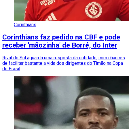
Corinthians
Corinthians faz pedido na CBF e pode
receber 'mãozinha' de Borré, do Inter
Rival do Sul aguarda uma resposta da entidade, com chances
de facilitar bastante a vida dos dirigentes do Timão na Copa
do Brasil