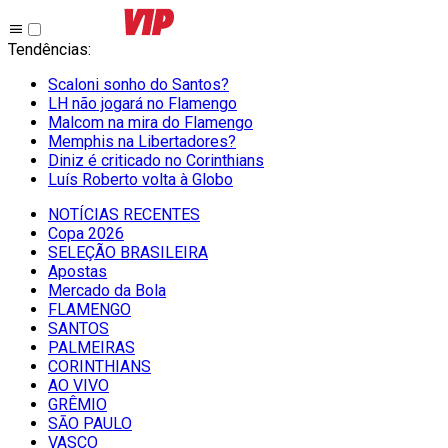
Tendências
:
Scaloni sonho do Santos?
LH não jogará no Flamengo
Malcom na mira do Flamengo
Memphis na Libertadores?
Diniz é criticado no Corinthians
Luís Roberto volta à Globo
NOTÍCIAS RECENTES
Copa 2026
SELEÇÃO BRASILEIRA
Apostas
Mercado da Bola
FLAMENGO
SANTOS
PALMEIRAS
CORINTHIANS
AO VIVO
GRÊMIO
SĀO PAULO
VASCO