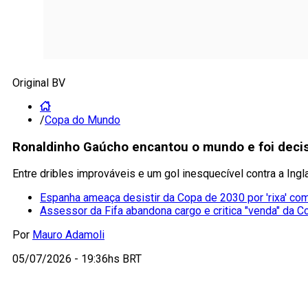
Original BV
/
Copa do Mundo
Ronaldinho Gaúcho encantou o mundo e foi deci
Entre dribles improváveis e um gol inesquecível contra a Ingl
Espanha ameaça desistir da Copa de 2030 por 'rixa' co
Assessor da Fifa abandona cargo e critica "venda" da C
Por
Mauro Adamoli
05/07/2026 - 19:36hs BRT