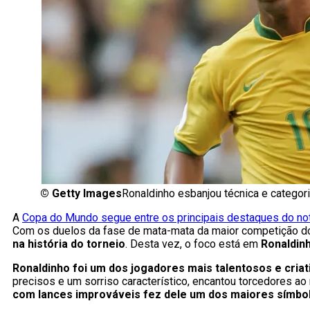
©
Getty Images
Ronaldinho esbanjou técnica e categor
A
Copa do Mundo segue entre os principais destaques do noti
Com os duelos da fase de mata-mata da maior competição do
na história do torneio
. Desta vez, o foco está em
Ronaldinh
Ronaldinho foi um dos jogadores mais talentosos e criati
precisos e um sorriso característico, encantou torcedores a
com lances improváveis fez dele um dos maiores símbolo