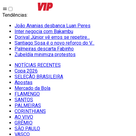
Tendências
:
João Ananias desbanca Luan Peres
Inter negocia com Bakambu
Dorival Júnior vê erros se repetire...
Santiago Sosa é o novo reforço do V...
Palmeiras descarta Fabinho
Zubeldía minimiza protestos
NOTÍCIAS RECENTES
Copa 2026
SELEÇÃO BRASILEIRA
Apostas
Mercado da Bola
FLAMENGO
SANTOS
PALMEIRAS
CORINTHIANS
AO VIVO
GRÊMIO
SĀO PAULO
VASCO