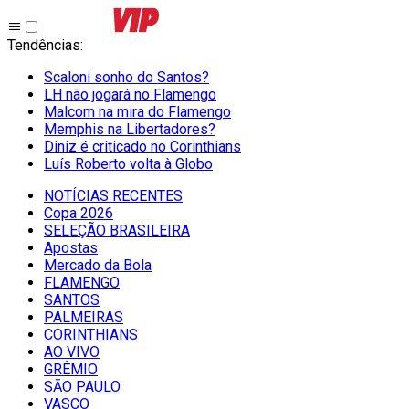
Tendências
:
Scaloni sonho do Santos?
LH não jogará no Flamengo
Malcom na mira do Flamengo
Memphis na Libertadores?
Diniz é criticado no Corinthians
Luís Roberto volta à Globo
NOTÍCIAS RECENTES
Copa 2026
SELEÇÃO BRASILEIRA
Apostas
Mercado da Bola
FLAMENGO
SANTOS
PALMEIRAS
CORINTHIANS
AO VIVO
GRÊMIO
SĀO PAULO
VASCO