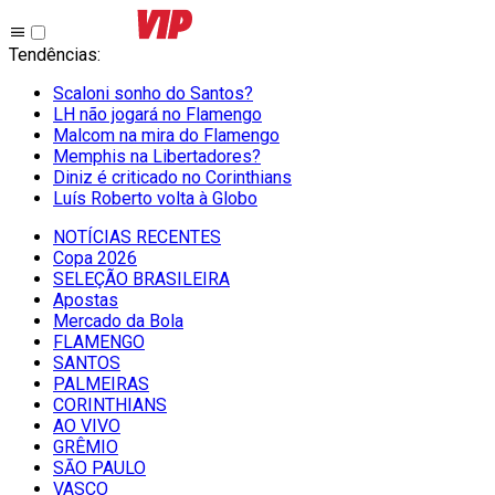
Tendências
:
Scaloni sonho do Santos?
LH não jogará no Flamengo
Malcom na mira do Flamengo
Memphis na Libertadores?
Diniz é criticado no Corinthians
Luís Roberto volta à Globo
NOTÍCIAS RECENTES
Copa 2026
SELEÇÃO BRASILEIRA
Apostas
Mercado da Bola
FLAMENGO
SANTOS
PALMEIRAS
CORINTHIANS
AO VIVO
GRÊMIO
SĀO PAULO
VASCO