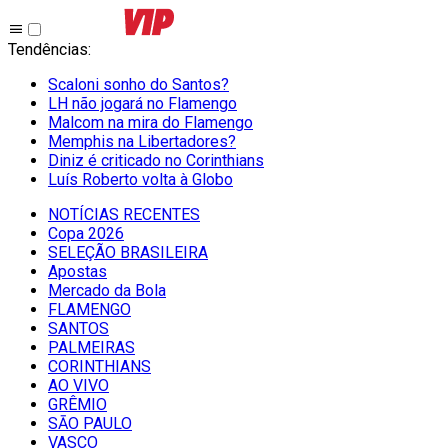
Tendências
:
Scaloni sonho do Santos?
LH não jogará no Flamengo
Malcom na mira do Flamengo
Memphis na Libertadores?
Diniz é criticado no Corinthians
Luís Roberto volta à Globo
NOTÍCIAS RECENTES
Copa 2026
SELEÇÃO BRASILEIRA
Apostas
Mercado da Bola
FLAMENGO
SANTOS
PALMEIRAS
CORINTHIANS
AO VIVO
GRÊMIO
SĀO PAULO
VASCO