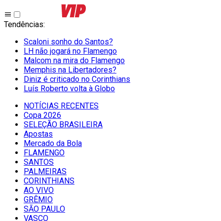
Tendências
:
Scaloni sonho do Santos?
LH não jogará no Flamengo
Malcom na mira do Flamengo
Memphis na Libertadores?
Diniz é criticado no Corinthians
Luís Roberto volta à Globo
NOTÍCIAS RECENTES
Copa 2026
SELEÇÃO BRASILEIRA
Apostas
Mercado da Bola
FLAMENGO
SANTOS
PALMEIRAS
CORINTHIANS
AO VIVO
GRÊMIO
SĀO PAULO
VASCO