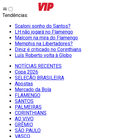
Tendências
:
Scaloni sonho do Santos?
LH não jogará no Flamengo
Malcom na mira do Flamengo
Memphis na Libertadores?
Diniz é criticado no Corinthians
Luís Roberto volta à Globo
NOTÍCIAS RECENTES
Copa 2026
SELEÇÃO BRASILEIRA
Apostas
Mercado da Bola
FLAMENGO
SANTOS
PALMEIRAS
CORINTHIANS
AO VIVO
GRÊMIO
SĀO PAULO
VASCO