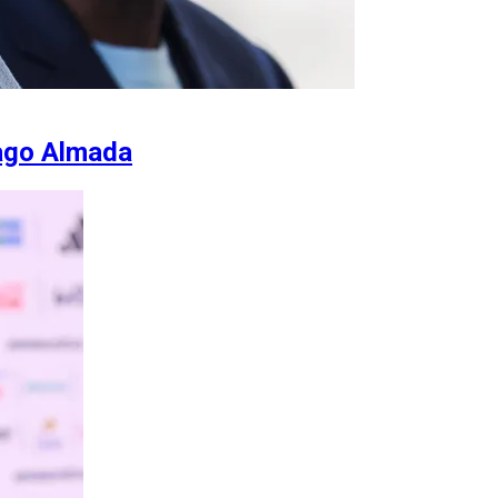
iago Almada