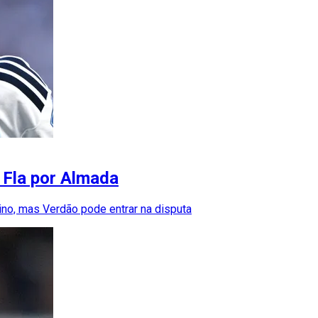
 Fla por Almada
no, mas Verdão pode entrar na disputa