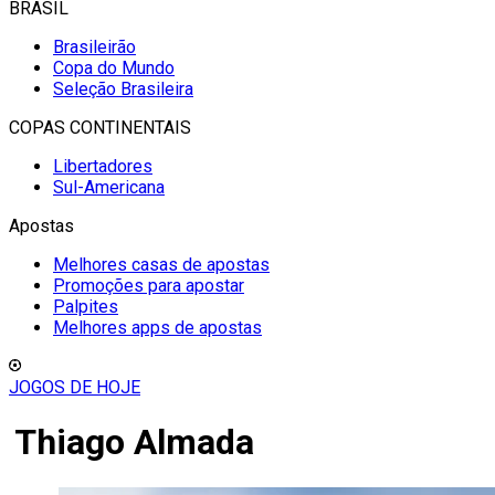
BRASIL
Brasileirão
Copa do Mundo
Seleção Brasileira
COPAS CONTINENTAIS
Libertadores
Sul-Americana
Apostas
Melhores casas de apostas
Promoções para apostar
Palpites
Melhores apps de apostas
JOGOS DE HOJE
Thiago Almada