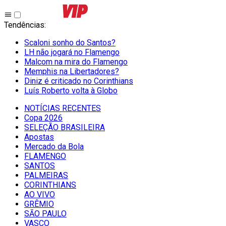
Tendências
:
Scaloni sonho do Santos?
LH não jogará no Flamengo
Malcom na mira do Flamengo
Memphis na Libertadores?
Diniz é criticado no Corinthians
Luís Roberto volta à Globo
NOTÍCIAS RECENTES
Copa 2026
SELEÇÃO BRASILEIRA
Apostas
Mercado da Bola
FLAMENGO
SANTOS
PALMEIRAS
CORINTHIANS
AO VIVO
GRÊMIO
SĀO PAULO
VASCO