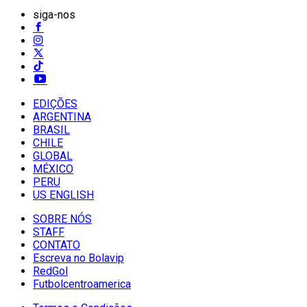
siga-nos
EDIÇÕES
ARGENTINA
BRASIL
CHILE
GLOBAL
MÉXICO
PERU
US ENGLISH
SOBRE NÓS
STAFF
CONTATO
Escreva no Bolavip
RedGol
Futbolcentroamerica