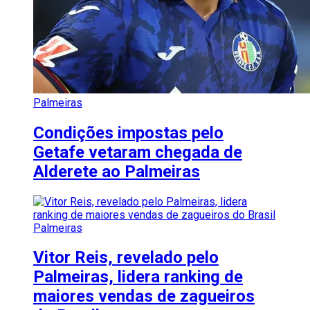
Palmeiras
Condições impostas pelo
Getafe vetaram chegada de
Alderete ao Palmeiras
Palmeiras
Vitor Reis, revelado pelo
Palmeiras, lidera ranking de
maiores vendas de zagueiros