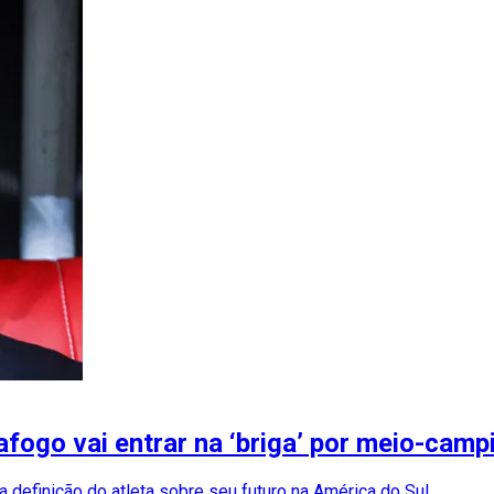
fogo vai entrar na ‘briga’ por meio-camp
 definição do atleta sobre seu futuro na América do Sul