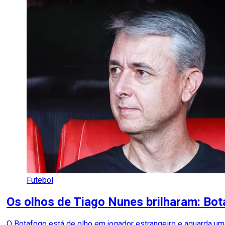
Futebol
Os olhos de Tiago Nunes brilharam: Bota
O Botafogo está de olho em jogador estrangeiro e aguarda uma