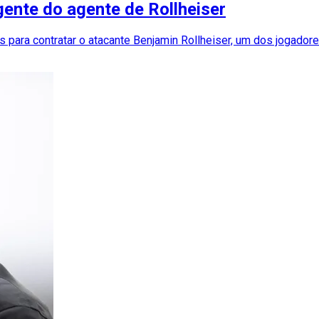
gente do agente de Rollheiser
 para contratar o atacante Benjamin Rollheiser, um dos jogador