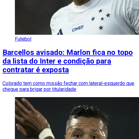
Futebol
Barcellos avisado: Marlon fica no topo
da lista do Inter e condição para
contratar é exposta
Colorado tem como missão fechar com lateral-esquerdo que
chegue para brigar por titularidade