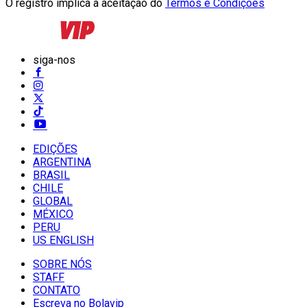
O registro implica a aceitação do
Termos e Condições
siga-nos
EDIÇÕES
ARGENTINA
BRASIL
CHILE
GLOBAL
MÉXICO
PERU
US ENGLISH
SOBRE NÓS
STAFF
CONTATO
Escreva no Bolavip