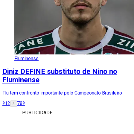
Fluminense
Diniz DEFINE substituto de Nino no
Fluminense
Flu tem confronto importante pelo Campeonato Brasileiro
1
2
7
8
3
PUBLICIDADE