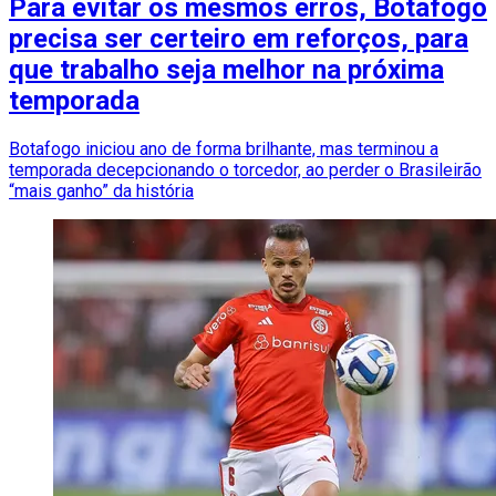
Para evitar os mesmos erros, Botafogo
precisa ser certeiro em reforços, para
que trabalho seja melhor na próxima
temporada
Botafogo iniciou ano de forma brilhante, mas terminou a
temporada decepcionando o torcedor, ao perder o Brasileirão
“mais ganho” da história