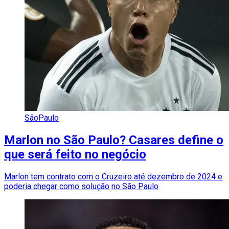
SãoPaulo
Marlon no São Paulo? Casares define o
que será feito no negócio
Marlon tem contrato com o Cruzeiro até dezembro de 2024 e
poderia chegar como solução no São Paulo