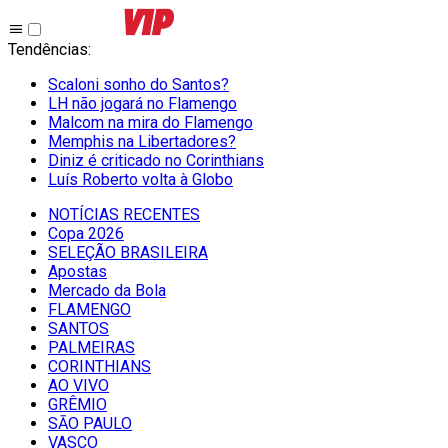
Tendências
:
Scaloni sonho do Santos?
LH não jogará no Flamengo
Malcom na mira do Flamengo
Memphis na Libertadores?
Diniz é criticado no Corinthians
Luís Roberto volta à Globo
NOTÍCIAS RECENTES
Copa 2026
SELEÇÃO BRASILEIRA
Apostas
Mercado da Bola
FLAMENGO
SANTOS
PALMEIRAS
CORINTHIANS
AO VIVO
GRÊMIO
SĀO PAULO
VASCO