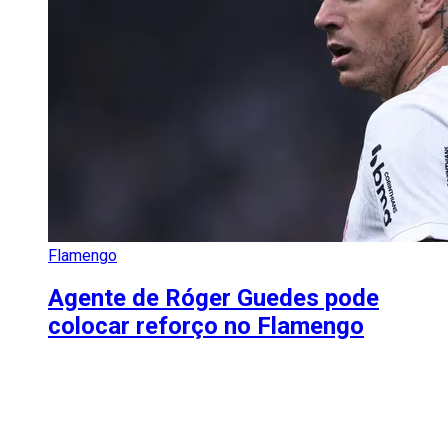
Flamengo
Agente de Róger Guedes pode
colocar reforço no Flamengo