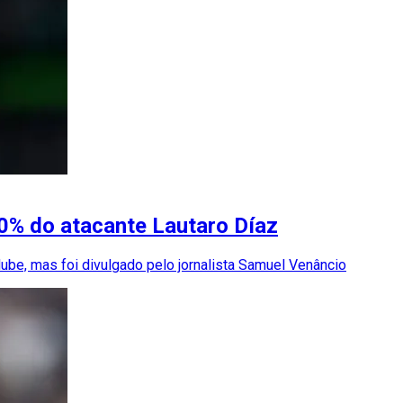
0% do atacante Lautaro Díaz
ube, mas foi divulgado pelo jornalista Samuel Venâncio