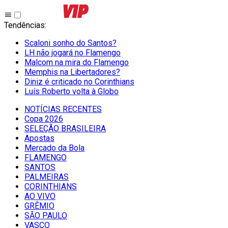
Tendências
:
Scaloni sonho do Santos?
LH não jogará no Flamengo
Malcom na mira do Flamengo
Memphis na Libertadores?
Diniz é criticado no Corinthians
Luís Roberto volta à Globo
NOTÍCIAS RECENTES
Copa 2026
SELEÇÃO BRASILEIRA
Apostas
Mercado da Bola
FLAMENGO
SANTOS
PALMEIRAS
CORINTHIANS
AO VIVO
GRÊMIO
SĀO PAULO
VASCO