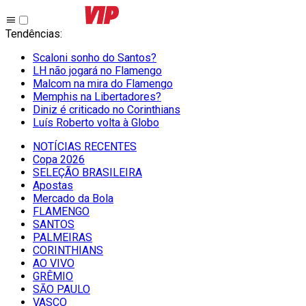
Tendências
:
Scaloni sonho do Santos?
LH não jogará no Flamengo
Malcom na mira do Flamengo
Memphis na Libertadores?
Diniz é criticado no Corinthians
Luís Roberto volta à Globo
NOTÍCIAS RECENTES
Copa 2026
SELEÇÃO BRASILEIRA
Apostas
Mercado da Bola
FLAMENGO
SANTOS
PALMEIRAS
CORINTHIANS
AO VIVO
GRÊMIO
SĀO PAULO
VASCO