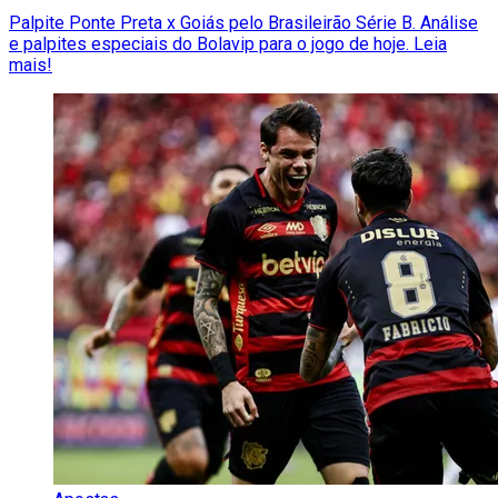
Palpite Ponte Preta x Goiás pelo Brasileirão Série B. Análise
e palpites especiais do Bolavip para o jogo de hoje. Leia
mais!