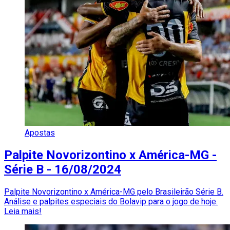
Apostas
Palpite Novorizontino x América-MG -
Série B - 16/08/2024
Palpite Novorizontino x América-MG pelo Brasileirão Série B.
Análise e palpites especiais do Bolavip para o jogo de hoje.
Leia mais!