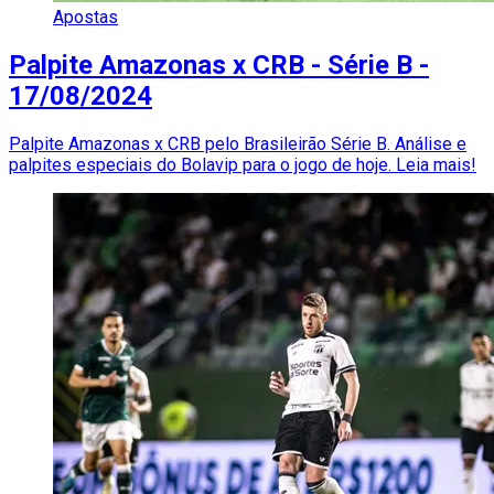
Apostas
Palpite Amazonas x CRB - Série B -
17/08/2024
Palpite Amazonas x CRB pelo Brasileirão Série B. Análise e
palpites especiais do Bolavip para o jogo de hoje. Leia mais!