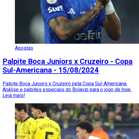
Apostas
Palpite Boca Juniors x Cruzeiro - Copa
Sul-Americana - 15/08/2024
Palpite Boca Juniors x Cruzeiro pela Copa Sul-Americana.
Análise e palpites especiais do Bolavip para o jogo de hoje.
Leia mais!