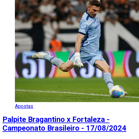
Apostas
Palpite Bragantino x Fortaleza -
Campeonato Brasileiro - 17/08/2024