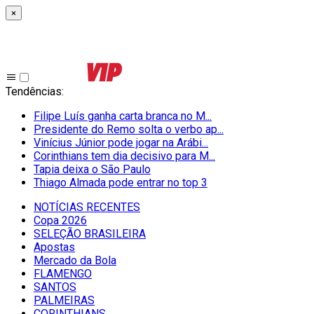
×
Tendências
:
Filipe Luís ganha carta branca no M...
Presidente do Remo solta o verbo ap...
Vinícius Júnior pode jogar na Arábi...
Corinthians tem dia decisivo para M...
Tapia deixa o São Paulo
Thiago Almada pode entrar no top 3
NOTÍCIAS RECENTES
Copa 2026
SELEÇÃO BRASILEIRA
Apostas
Mercado da Bola
FLAMENGO
SANTOS
PALMEIRAS
CORINTHIANS