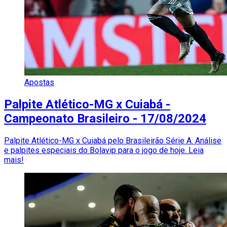
Apostas
Palpite Atlético-MG x Cuiabá -
Campeonato Brasileiro - 17/08/2024
Palpite Atlético-MG x Cuiabá pelo Brasileirão Série A. Análise
e palpites especiais do Bolavip para o jogo de hoje. Leia
mais!