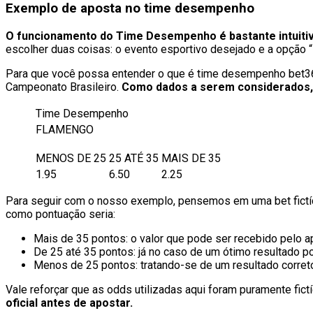
Exemplo de aposta no time desempenho
O funcionamento do Time Desempenho é bastante intuitiv
escolher duas coisas: o evento esportivo desejado e a opção 
Para que você possa entender o que é time desempenho bet365
Campeonato Brasileiro.
Como dados a serem considerados, 
Time Desempenho
FLAMENGO
MENOS DE 25
25 ATÉ 35
MAIS DE 35
1.95
6.50
2.25
Para seguir com o nosso exemplo, pensemos em uma bet fictíc
como pontuação seria:
Mais de 35 pontos: o valor que pode ser recebido pelo 
De 25 até 35 pontos: já no caso de um ótimo resultado po
Menos de 25 pontos: tratando-se de um resultado correto
Vale reforçar que as odds utilizadas aqui foram puramente fic
oficial antes de apostar.