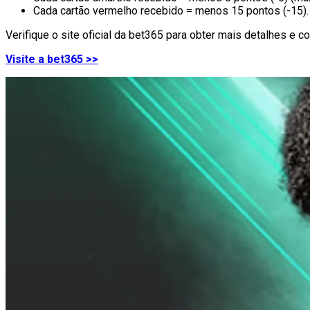
Cada cartão vermelho recebido = menos 15 pontos (-15).
Verifique o site oficial da bet365 para obter mais detalhes e co
Visite a bet365 >>