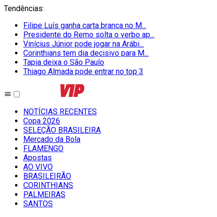
Tendências
:
Filipe Luís ganha carta branca no M...
Presidente do Remo solta o verbo ap...
Vinícius Júnior pode jogar na Arábi...
Corinthians tem dia decisivo para M...
Tapia deixa o São Paulo
Thiago Almada pode entrar no top 3
NOTÍCIAS RECENTES
Copa 2026
SELEÇÃO BRASILEIRA
Mercado da Bola
FLAMENGO
Apostas
AO VIVO
BRASILEIRÃO
CORINTHIANS
PALMEIRAS
SANTOS