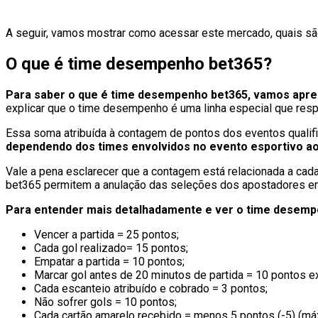
A seguir, vamos mostrar como acessar este mercado, quais sã
O que é time desempenho bet365?
Para saber o que é time desempenho bet365, vamos apre
explicar que o time desempenho é uma linha especial que resp
Essa soma atribuída à contagem de pontos dos eventos qualifi
dependendo dos times envolvidos no evento esportivo ao
Vale a pena esclarecer que a contagem está relacionada a cad
bet365 permitem a anulação das seleções dos apostadores em 
Para entender mais detalhadamente e ver o time desemp
Vencer a partida = 25 pontos;
Cada gol realizado= 15 pontos;
Empatar a partida = 10 pontos;
Marcar gol antes de 20 minutos de partida = 10 pontos e
Cada escanteio atribuído e cobrado = 3 pontos;
Não sofrer gols = 10 pontos;
Cada cartão amarelo recebido = menos 5 pontos (-5) (má