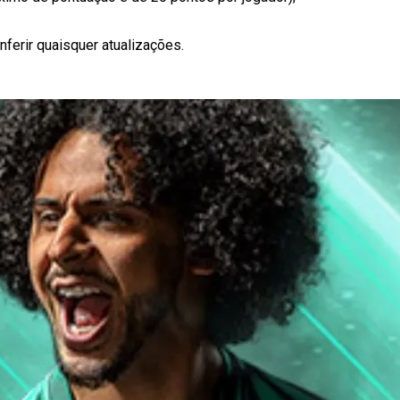
nferir quaisquer atualizações.