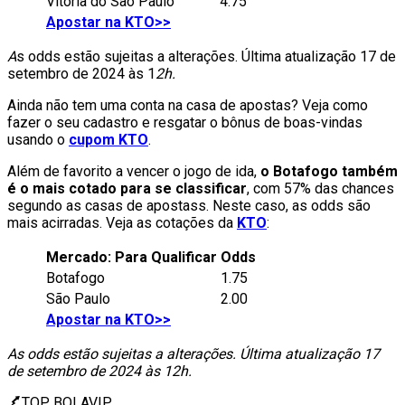
Vitória do São Paulo
4.75
Apostar na KTO>>
A
s odds estão sujeitas a alterações. Última atualização 17 de
setembro de 2024 às 1
2h.
Ainda não tem uma conta na casa de apostas? Veja como
fazer o seu cadastro e resgatar o bônus de boas-vindas
usando o
cupom KTO
.
Além de favorito a vencer o jogo de ida,
o Botafogo também
é o mais cotado para se classificar
, com 57% das chances
segundo as casas de apostass. Neste caso, as odds são
mais acirradas. Veja as cotações da
KTO
:
Mercado: Para Qualificar
Odds
Botafogo
1.75
São Paulo
2.00
Apostar na KTO>>
As odds estão sujeitas a alterações. Última atualização 17
de setembro de 2024 às 12h.
TOP BOLAVIP