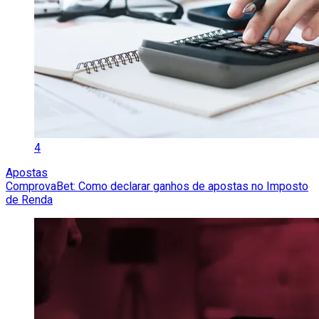
4
Apostas
ComprovaBet: Como declarar ganhos de apostas no Imposto
de Renda