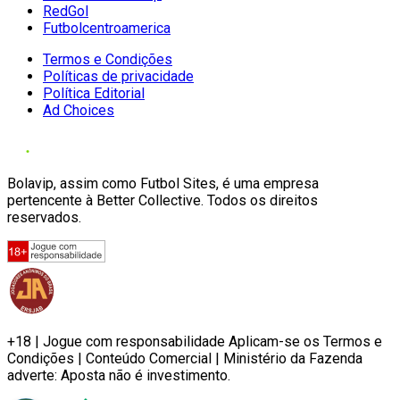
RedGol
Futbolcentroamerica
Termos e Condições
Políticas de privacidade
Política Editorial
Ad Choices
Bolavip, assim como Futbol Sites, é uma empresa
pertencente à Better Collective. Todos os direitos
reservados.
+18 | Jogue com responsabilidade Aplicam-se os Termos e
Condições | Conteúdo Comercial | Ministério da Fazenda
adverte: Aposta não é investimento.