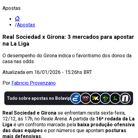
Apostas
/
Apostas
Real Sociedad x Girona: 3 mercados para apostar
na La Liga
O desempenho do Girona indica o favoritismo dos donos da
casa nas odds
Atualizada em
16/01/2026 - 15:26hs BRT
Por
Fabricio Provenzano
Real Sociedad e Girona
se enfrentam nesta sexta-feira,
12/12, às 17h, no Reale Arena. A partida da
16ª rodada da La
Liga
é um confronto marcado pela
baixa produção ofensiva
das duas equipes
e por números que apontam
posturas
mais defensivas.