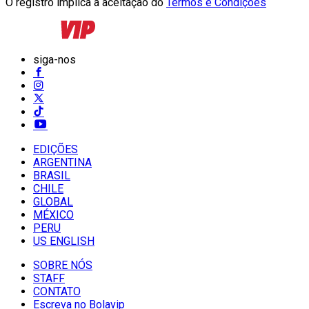
O registro implica a aceitação do
Termos e Condições
siga-nos
EDIÇÕES
ARGENTINA
BRASIL
CHILE
GLOBAL
MÉXICO
PERU
US ENGLISH
SOBRE NÓS
STAFF
CONTATO
Escreva no Bolavip