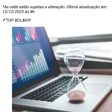
*As odds estão sujeitas a alteração. Última atualização em:
12/12/2025 às 8h.
TOP BOLAVIP