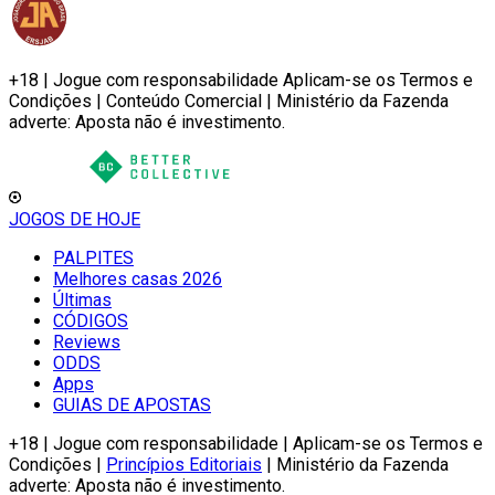
+18 | Jogue com responsabilidade Aplicam-se os Termos e
Condições | Conteúdo Comercial | Ministério da Fazenda
adverte: Aposta não é investimento.
JOGOS DE HOJE
PALPITES
Melhores casas 2026
Últimas
CÓDIGOS
Reviews
ODDS
Apps
GUIAS DE APOSTAS
+18 | Jogue com responsabilidade | Aplicam-se os Termos e
Condições |
Princípios Editoriais
| Ministério da Fazenda
adverte: Aposta não é investimento.