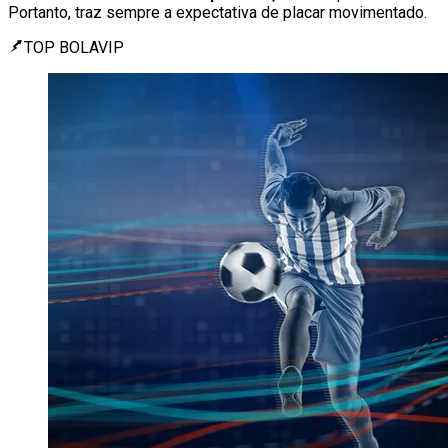
Portanto, traz sempre a expectativa de placar movimentado.
TOP BOLAVIP