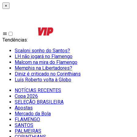
×
Tendências
:
Scaloni sonho do Santos?
LH não jogará no Flamengo
Malcom na mira do Flamengo
Memphis na Libertadores?
Diniz é criticado no Corinthians
Luís Roberto volta à Globo
NOTÍCIAS RECENTES
Copa 2026
SELEÇÃO BRASILEIRA
Apostas
Mercado da Bola
FLAMENGO
SANTOS
PALMEIRAS
CORINTHIANS