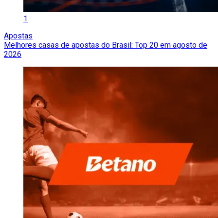
1
Apostas
Melhores casas de apostas do Brasil: Top 20 em agosto de
2026