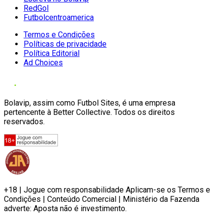
RedGol
Futbolcentroamerica
Termos e Condições
Políticas de privacidade
Política Editorial
Ad Choices
Bolavip, assim como Futbol Sites, é uma empresa
pertencente à Better Collective. Todos os direitos
reservados.
+18 | Jogue com responsabilidade Aplicam-se os Termos e
Condições | Conteúdo Comercial | Ministério da Fazenda
adverte: Aposta não é investimento.