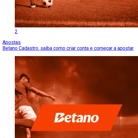
2
Apostas
Betano Cadastro: saiba como criar conta e começar a apostar