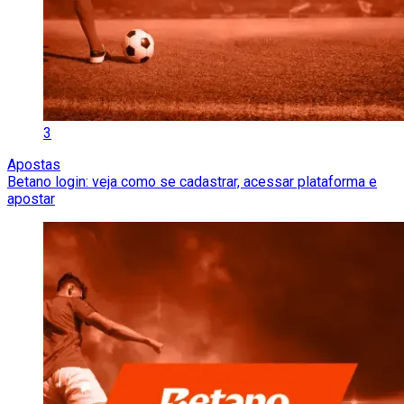
3
Apostas
Betano login: veja como se cadastrar, acessar plataforma e
apostar