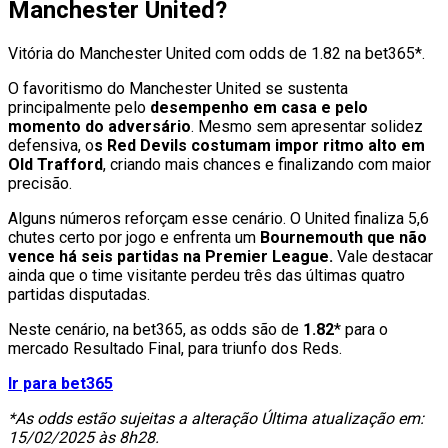
Manchester United?
Vitória do Manchester United com odds de 1.82 na bet365*.
O favoritismo do Manchester United se sustenta
principalmente pelo
desempenho em casa e pelo
momento do adversário
. Mesmo sem apresentar solidez
defensiva, o
s Red Devils costumam impor ritmo alto em
Old Trafford
, criando mais chances e finalizando com maior
precisão.
Alguns números reforçam esse cenário. O United finaliza 5,6
chutes certo por jogo e enfrenta um
Bournemouth que não
vence há seis partidas na Premier League.
Vale destacar
ainda que o time visitante perdeu três das últimas quatro
partidas disputadas.
Neste cenário, na bet365, as odds são de
1.82
* para o
mercado Resultado Final, para triunfo dos Reds.
Ir para bet365
*As odds estão sujeitas a alteração Última atualização em:
15/02/2025 às 8h28.