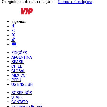
O registro implica a aceitação do
Termos e Condições
siga-nos
EDIÇÕES
ARGENTINA
BRASIL
CHILE
GLOBAL
MÉXICO
PERU
US ENGLISH
SOBRE NÓS
STAFF
CONTATO
Escreva no Bolavip