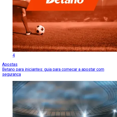
4
Apostas
Betano para iniciantes: guia para começar a apostar com
segurança