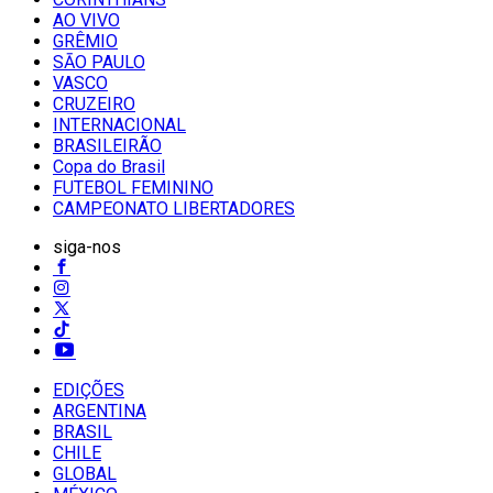
AO VIVO
GRÊMIO
SĀO PAULO
VASCO
CRUZEIRO
INTERNACIONAL
BRASILEIRÃO
Copa do Brasil
FUTEBOL FEMININO
CAMPEONATO LIBERTADORES
siga-nos
EDIÇÕES
ARGENTINA
BRASIL
CHILE
GLOBAL