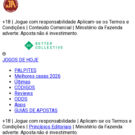
+18 | Jogue com responsabilidade Aplicam-se os Termos e
Condições | Conteúdo Comercial | Ministério da Fazenda
adverte: Aposta não é investimento.
JOGOS DE HOJE
PALPITES
Melhores casas 2026
Últimas
CÓDIGOS
Reviews
ODDS
Apps
GUIAS DE APOSTAS
+18 | Jogue com responsabilidade | Aplicam-se os Termos e
Condições |
Princípios Editoriais
| Ministério da Fazenda
adverte: Aposta não é investimento.