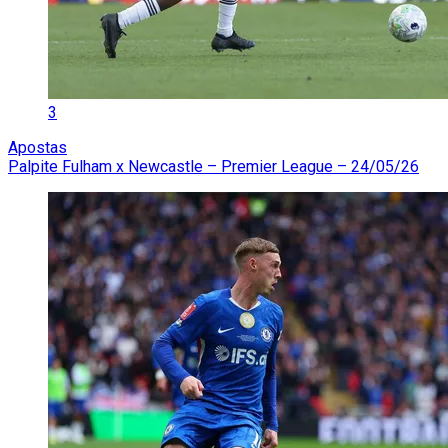
3
Apostas
Palpite Fulham x Newcastle – Premier League – 24/05/26