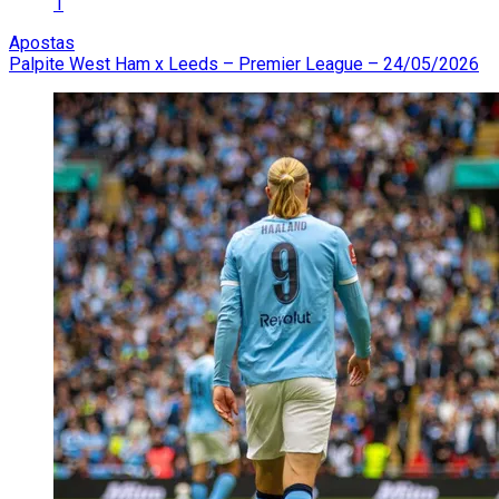
1
Apostas
Palpite West Ham x Leeds – Premier League – 24/05/2026