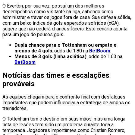
O Everton, por sua vez, possui um dos melhores
desempenhos como visitante na liga, sabendo como
administrar e travar os jogos fora de casa. Sua defesa sólida,
com um baixo índice de gols esperados sofridos (xGA),
sugere que não cederá chances fáceis. Este cenário aponta
para um jogo de poucos gols.
Dupla chance para o Tottenham ou empate e
menos de 4 gols
: odds de 1.80 na
BetBoom
.
Menos de 3 gols (linha asiática)
: odds de 1.63 na
BetBoom
.
Notícias das times e escalações
prováveis
As equipes chegam para o confronto final com desfalques
importantes que podem influenciar a estratégia de ambos os
treinadores.
O Tottenham tem o destino em suas mãos, mas uma longa
lista de lesões tem sido um problema durante toda a
temporada. Jogadores importantes como Cristian Romero,