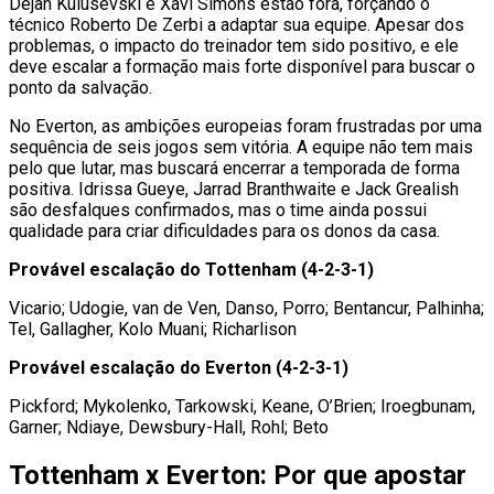
Dejan Kulusevski e Xavi Simons estão fora, forçando o
técnico Roberto De Zerbi a adaptar sua equipe. Apesar dos
problemas, o impacto do treinador tem sido positivo, e ele
deve escalar a formação mais forte disponível para buscar o
ponto da salvação.
No Everton, as ambições europeias foram frustradas por uma
sequência de seis jogos sem vitória. A equipe não tem mais
pelo que lutar, mas buscará encerrar a temporada de forma
positiva. Idrissa Gueye, Jarrad Branthwaite e Jack Grealish
são desfalques confirmados, mas o time ainda possui
qualidade para criar dificuldades para os donos da casa.
Provável escalação do Tottenham (4-2-3-1)
Vicario; Udogie, van de Ven, Danso, Porro; Bentancur, Palhinha;
Tel, Gallagher, Kolo Muani; Richarlison
Provável escalação do Everton (4-2-3-1)
Pickford; Mykolenko, Tarkowski, Keane, O’Brien; Iroegbunam,
Garner; Ndiaye, Dewsbury-Hall, Rohl; Beto
Tottenham x Everton: Por que apostar