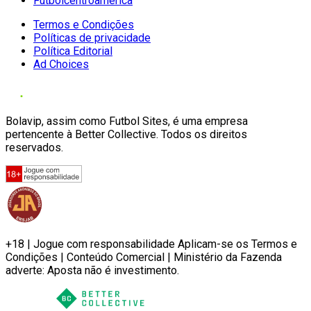
Futbolcentroamerica
Termos e Condições
Políticas de privacidade
Política Editorial
Ad Choices
Bolavip, assim como Futbol Sites, é uma empresa
pertencente à Better Collective. Todos os direitos
reservados.
+18 | Jogue com responsabilidade Aplicam-se os Termos e
Condições | Conteúdo Comercial | Ministério da Fazenda
adverte: Aposta não é investimento.