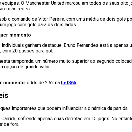
s equipes. O Manchester United marcou em todos os seus oito j
çarem as redes.
sob o comando de Vitor Pereira, com uma média de dois gols por
 um jogo com gols para os dois lados.
alquer momento
 individuais ganham destaque. Bruno Fernandes está a apenas um
, com 20 passes para gol.
esta temporada, um número muito superior ao segundo colocado 
a opção de grande valor.
uer momento
: odds de 2.62 na
bet365
.
eis
ues importantes que podem influenciar a dinâmica da partida.
Carrick, sofrendo apenas duas derrotas em 15 jogos. No entanto
 de fora.