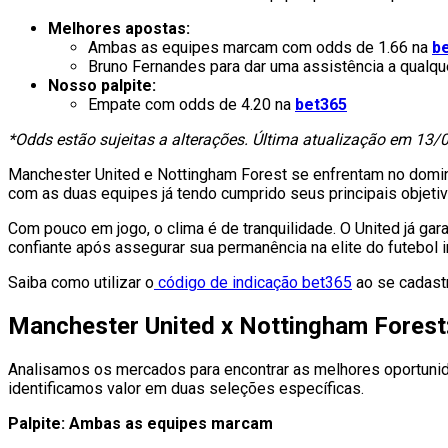
Melhores apostas:
Ambas as equipes marcam com odds de 1.66 na
b
Bruno Fernandes para dar uma assistência a qual
Nosso palpite:
Empate com odds de 4.20 na
bet365
*Odds estão sujeitas a alterações. Última atualização em 13/
Manchester United e Nottingham Forest se enfrentam no domingo,
com as duas equipes já tendo cumprido seus principais objeti
Com pouco em jogo, o clima é de tranquilidade. O United já ga
confiante após assegurar sua permanência na elite do futebo
Saiba como utilizar o
código de indicação bet365
ao se cadastr
Manchester United x Nottingham Forest
Analisamos os mercados para encontrar as melhores oportunid
identificamos valor em duas seleções específicas.
Palpite: Ambas as equipes marcam