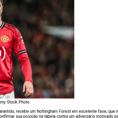
amy Stock Photo
rantido, recebe um Nottingham Forest em excelente fase, que n
onfirmar sua posição na tabela contra um adversário motivado p