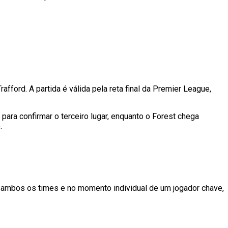
ford. A partida é válida pela reta final da Premier League,
para confirmar o terceiro lugar, enquanto o Forest chega
.
 ambos os times e no momento individual de um jogador chave,