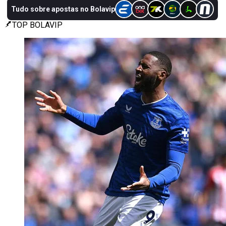
TOP BOLAVIP