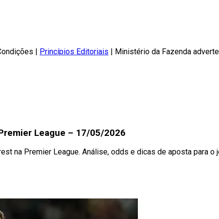
Condições |
Princípios Editoriais
| Ministério da Fazenda adverte
 Premier League – 17/05/2026
rest na Premier League. Análise, odds e dicas de aposta para o