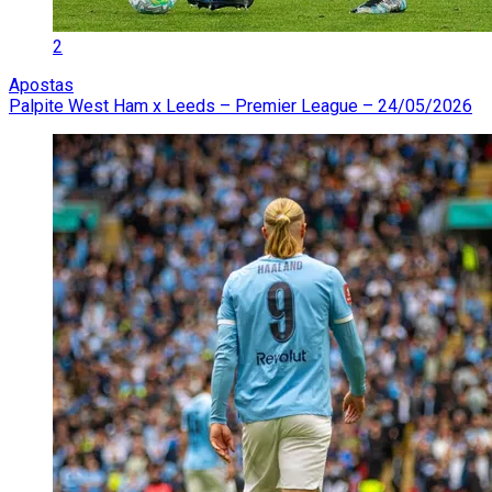
2
Apostas
Palpite West Ham x Leeds – Premier League – 24/05/2026