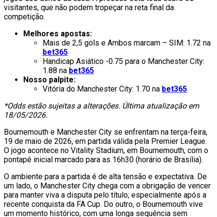
visitantes, que não podem tropeçar na reta final da
competição.
Melhores apostas:
Mais de 2,5 gols e Ambos marcam – SIM: 1.72 na
bet365
Handicap Asiático -0.75 para o Manchester City:
1.88 na
bet365
Nosso palpite:
Vitória do Manchester City: 1.70 na
bet365
*Odds estão sujeitas a alterações. Última atualização em
18/05/2026.
Bournemouth e Manchester City se enfrentam na terça-feira,
19 de maio de 2026, em partida válida pela Premier League.
O jogo acontece no Vitality Stadium, em Bournemouth, com o
pontapé inicial marcado para as 16h30 (horário de Brasília).
O ambiente para a partida é de alta tensão e expectativa. De
um lado, o Manchester City chega com a obrigação de vencer
para manter viva a disputa pelo título, especialmente após a
recente conquista da FA Cup. Do outro, o Bournemouth vive
um momento histórico, com uma longa sequência sem