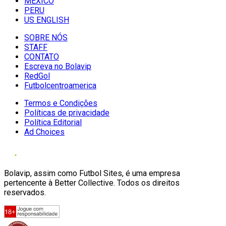
MÉXICO
PERU
US ENGLISH
SOBRE NÓS
STAFF
CONTATO
Escreva no Bolavip
RedGol
Futbolcentroamerica
Termos e Condições
Políticas de privacidade
Política Editorial
Ad Choices
Bolavip, assim como Futbol Sites, é uma empresa
pertencente à Better Collective. Todos os direitos
reservados.