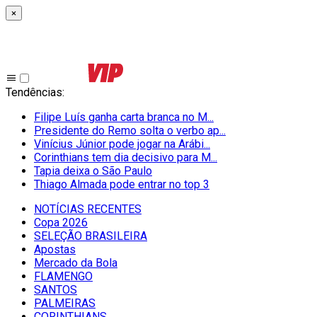
×
Tendências
:
Filipe Luís ganha carta branca no M...
Presidente do Remo solta o verbo ap...
Vinícius Júnior pode jogar na Arábi...
Corinthians tem dia decisivo para M...
Tapia deixa o São Paulo
Thiago Almada pode entrar no top 3
NOTÍCIAS RECENTES
Copa 2026
SELEÇÃO BRASILEIRA
Apostas
Mercado da Bola
FLAMENGO
SANTOS
PALMEIRAS
CORINTHIANS