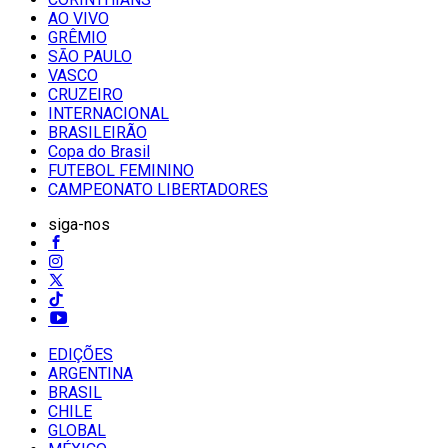
AO VIVO
GRÊMIO
SĀO PAULO
VASCO
CRUZEIRO
INTERNACIONAL
BRASILEIRÃO
Copa do Brasil
FUTEBOL FEMININO
CAMPEONATO LIBERTADORES
siga-nos
EDIÇÕES
ARGENTINA
BRASIL
CHILE
GLOBAL