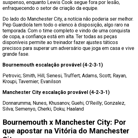
suspenso, enquanto Lewis Cook segue fora por lesão,
enfraquecendo o setor de criação da equipe.
Do lado do Manchester City, a notícia não poderia ser melhor.
Pep Guardiola tem todo o elenco à disposição, algo raro na
temporada. Com o time completo e vindo de uma conquista
de copa, a confiança está em alta. Ter todas as peças
disponíveis permite ao treinador fazer ajustes táticos
precisos para superar um adversário que joga em casa e vive
grande fase.
Bournemouth escalação provável (4-2-3-1)
Petrovic; Smith, Hill, Senesi, Truffert; Adams, Scott; Rayan,
Kroupi, Tavernier; Evanilson
Manchester City escalação provável (4-2-3-1)
Donnarumma; Nunes, Khusanov, Guehi, O’Reilly; Gonzalez,
Silva; Semenyo, Cherki, Doku; Haaland
Bournemouth x Manchester City: Por
que apostar na Vitória do Manchester