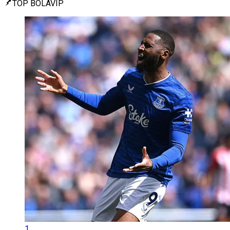
TOP BOLAVIP
1