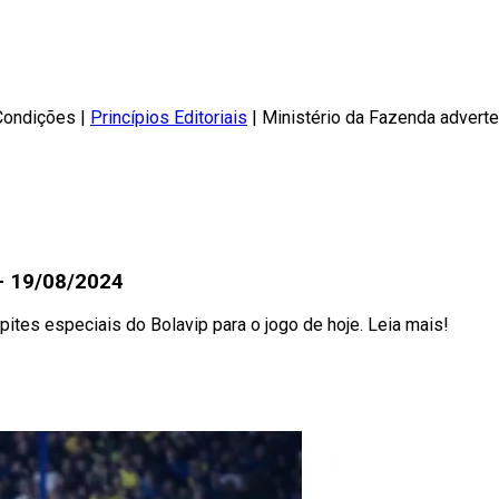
Condições |
Princípios Editoriais
| Ministério da Fazenda adverte
 - 19/08/2024
alpites especiais do Bolavip para o jogo de hoje. Leia mais!