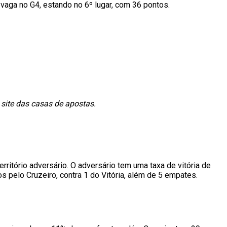
 vaga no G4, estando no 6º lugar, com 36 pontos.
site das casas de apostas.
ritório adversário. O adversário tem uma taxa de vitória de
s pelo Cruzeiro, contra 1 do Vitória, além de 5 empates.