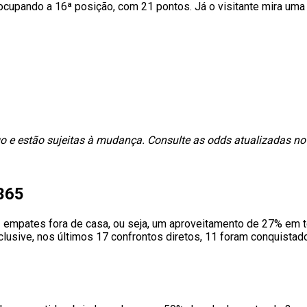
 ocupando a 16ª posição, com 21 pontos. Já o visitante mira uma
 e estão sujeitas à mudança. Consulte as odds atualizadas no 
t365
 empates fora de casa, ou seja, um aproveitamento de 27% em ter
lusive, nos últimos 17 confrontos diretos, 11 foram conquistado