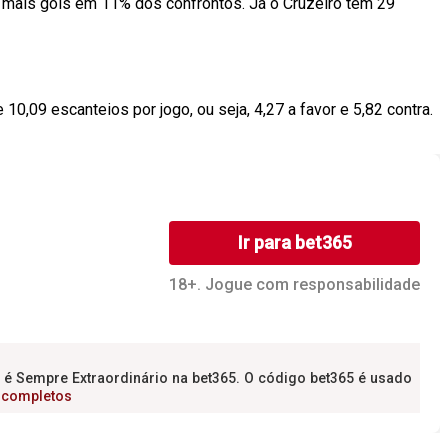
u mais gols em 11% dos confrontos. Já o Cruzeiro tem 29
10,09 escanteios por jogo, ou seja, 4,27 a favor e 5,82 contra.