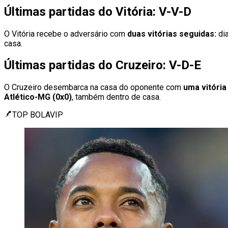
Últimas partidas do Vitória: V-V-D
O Vitória recebe o adversário com
duas vitórias seguidas:
dia
casa.
Últimas partidas do Cruzeiro: V-D-E
O Cruzeiro desembarca na casa do oponente com
uma vitória
Atlético-MG (0x0)
, também dentro de casa.
TOP BOLAVIP