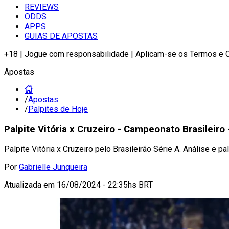
REVIEWS
ODDS
APPS
GUIAS DE APOSTAS
+18 | Jogue com responsabilidade | Aplicam-se os Termos e 
Apostas
/
Apostas
/
Palpites de Hoje
Palpite Vitória x Cruzeiro - Campeonato Brasileiro
Palpite Vitória x Cruzeiro pelo Brasileirão Série A. Análise e p
Por
Gabrielle Junqueira
Atualizada em
16/08/2024 - 22:35hs BRT