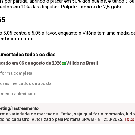
s por partida, abrindo o placar em 50% dos duelos, e tendo 3 o
s tentos em 10% das disputas.
Palpite: menos de 2,5 gols.
65
5,05 contra e 5,05 a favor, enquanto o Vitória tem uma média de 
este confronto.