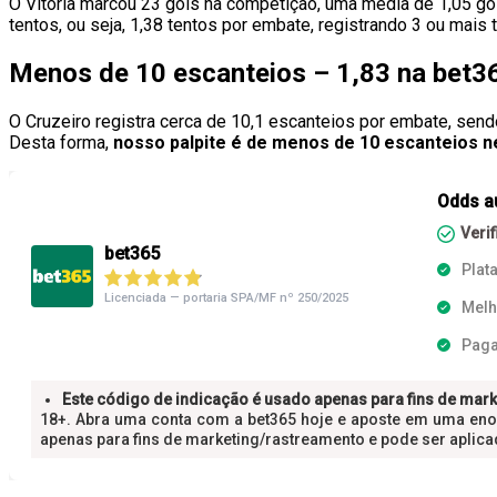
O Vitória marcou 23 gols na competição, uma média de 1,05 gol
tentos, ou seja, 1,38 tentos por embate, registrando 3 ou mai
Menos de 10 escanteios – 1,83 na bet3
O Cruzeiro registra cerca de 10,1 escanteios por embate, sendo 
Desta forma,
nosso palpite é de menos de 10 escanteios n