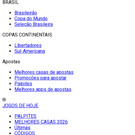
BRASIL
Brasileirão
Copa do Mundo
Seleção Brasileira
COPAS CONTINENTAIS
Libertadores
Sul-Americana
Apostas
Melhores casas de apostas
Promoções para apostar
Palpites
Melhores apps de apostas
JOGOS DE HOJE
PALPITES
MELHORES CASAS 2026
Últimas
CÓDIGOS