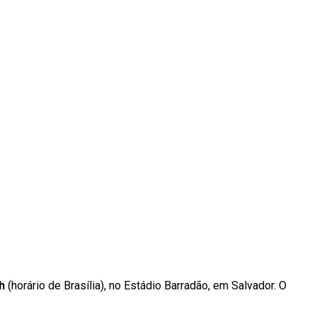
h
(horário de Brasília), no Estádio Barradão, em Salvador. O