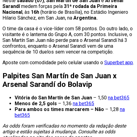
Neste
sábado (07)
,
San Martín de San Juan
e
Arsenal
Sarandí
medem forças pela
31ª rodada da Primeira
Nacional
, às
16h
(horário de Brasília), no Estádio Ingeniero
Hilario Sánchez, em San Juan, na
Argentina.
O time da casa é o vice-líder com 58 pontos. Do outro lado, o
visitante é o lanterna do Grupo A, com 30 pontos. Inclusive, o
San Martín San Juan não perde para o Arsenal Sarandí há 3
confrontos, enquanto o Arsenal Sarandí vem de uma
sequência de 10 duelos sem vencer na competição.
Aposte com comodidade pelo celular usando o
Superbet app
.
Palpites San Martín de San Juan x
Arsenal Sarandí do Bolavip
Vitória do San Martín de San Juan
– 1,50
na bet365
Menos de 2,5 gols
– 1,36
na bet365
Para ambos os times marcarem – Não
– 1,28
na
bet365
As odds foram verificadas no momento da redação deste
artigo e estão sujeitas à mudança. Consulte as odds