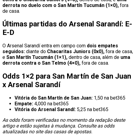
derrota no duelo com o San Martín Tucumán (1×0),
fora
de casa.
Últimas partidas do Arsenal Sarandí: E-
E-D
O Arsenal Sarandí entra em campo com
dois empates
seguidos:
diante do
Chacaritas Juniors (0x0),
fora de casa,
e
San Martín Tucumán (1×1),
dentro de casa, além de
uma
derrota contra o San Telmo (4×0),
fora de casa.
Odds 1×2 para San Martín de San Juan
x Arsenal Sarandí
Vitória do San Martín de San Juan:
1,50 na bet365
Empate:
4,000 na bet365
Vitória do Arsenal Sarandí:
5,25 na bet365
As odds foram verificadas no momento da redação deste
artigo e estão sujeitas à mudança. Consulte as odds
atualizadas no site das casas de apostas.