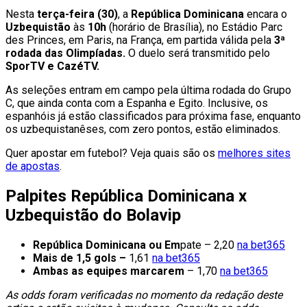
Nesta
terça-feira (30)
, a
República Dominicana
encara o
Uzbequistão
às
10h
(horário de Brasília), no Estádio Parc
des Princes, em Paris, na França, em partida válida pela
3ª
rodada das Olimpíadas.
O duelo será transmitido pelo
SporTV e CazéTV.
As seleções entram em campo pela última rodada do Grupo
C, que ainda conta com a Espanha e Egito. Inclusive, os
espanhóis já estão classificados para próxima fase, enquanto
os uzbequistanêses, com zero pontos, estão eliminados.
Quer apostar em futebol? Veja quais são os
melhores sites
de apostas
.
Palpites República Dominicana x
Uzbequistão do Bolavip
República Dominicana ou Em
pate – 2,20
na bet365
Mais de 1,5 gols –
1,61
na bet365
Ambas as equipes marcarem
– 1,70
na bet365
As odds foram verificadas no momento da redação deste