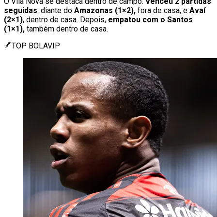
O Vila Nova se destaca dentro de campo.
Venceu 2 partidas
seguidas
: diante do
Amazonas (1×2),
fora de casa, e
Avaí
(2×1)
, dentro de casa. Depois,
empatou com o Santos
(1×1),
também dentro de casa.
TOP BOLAVIP