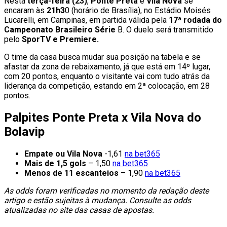
Nesta
terça-feira (23)
,
Ponte Preta
e
Vila Nova
se
encaram às
21h3
0 (horário de Brasília), no Estádio Moisés
Lucarelli, em Campinas, em partida válida pela
17ª rodada do
Campeonato Brasileiro Série
B. O duelo será transmitido
pelo
SporTV e Premiere.
O time da casa busca mudar sua posição na tabela e se
afastar da zona de rebaixamento, já que está em 14º lugar,
com 20 pontos, enquanto o visitante vai com tudo atrás da
liderança da competição, estando em 2ª colocação, em 28
pontos.
Palpites Ponte Preta x Vila Nova do
Bolavip
Empate ou Vila Nova
-1,61
na bet365
Mais de 1,5 gols
– 1,50
na bet365
Menos de 11 escanteios
– 1,90
na bet365
As odds foram verificadas no momento da redação deste
artigo e estão sujeitas à mudança. Consulte as odds
atualizadas no site das casas de apostas.