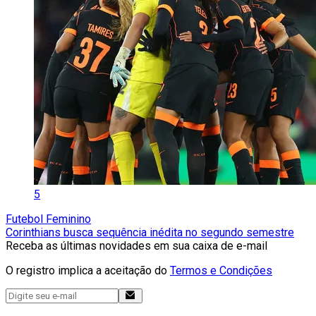
5
Futebol Feminino
Corinthians busca sequência inédita no segundo semestre
Receba as últimas novidades em sua caixa de e-mail
O registro implica a aceitação do
Termos e Condições