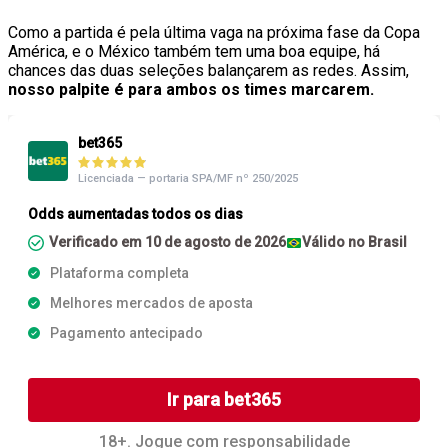
Como a partida é pela última vaga na próxima fase da Copa
América, e o México também tem uma boa equipe, há
chances das duas seleções balançarem as redes. Assim,
nosso palpite é para ambos os times marcarem.