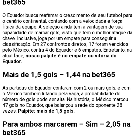
bet365
O Equador busca reafirmar o crescimento de seu futebol para
o cenário continental, contando com a velocidade e força
física da equipe. A seleção ainda tem a vantagem de sua
capacidade de marcar gols, visto que tem o melhor ataque da
chave. Inclusive, joga por um empate para conseguir a
classificação. Em 27 confrontos diretos, 17 foram vencidos
pelo México, contra 4 do Equador e 6 empates. Entretanto, na
atual fase,
nosso palpite é no empate ou vitória do
Equador.
Mais de 1,5 gols – 1,44 na bet365
As partidas do Equador contaram com 2 ou mais gols, e com
o México também lutando pela vaga, a probabilidade do
número de gols pode ser alta. Na história, o México marcou
47 gols no Equador, que balançou a rede do oponente 28
vezes.
Palpite: mais de 1,5 gols.
Para ambos marcarem – Sim – 2,05 na
bet365