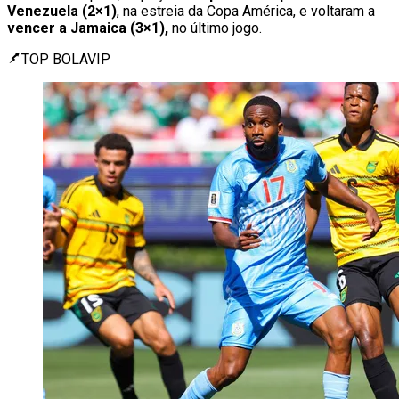
Venezuela (2×1)
, na estreia da Copa América, e voltaram a
vencer a Jamaica (3×1),
no último jogo.
TOP BOLAVIP