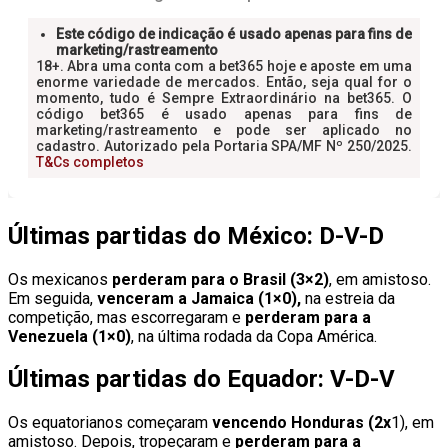
Últimas partidas do México: D-V-D
Os mexicanos
perderam para o Brasil (3×2)
, em amistoso.
Em seguida,
venceram a Jamaica (1×0),
na estreia da
competição, mas escorregaram e
perderam para a
Venezuela (1×0)
, na última rodada da Copa América.
Últimas partidas do Equador: V-D-V
Os equatorianos começaram
vencendo Honduras (2x
1), em
amistoso. Depois, tropeçaram e
perderam para a