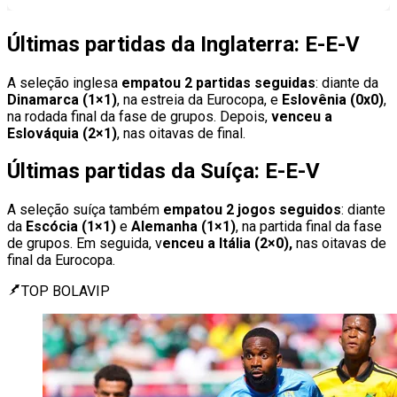
Últimas partidas da Inglaterra: E-E-V
A seleção inglesa
empatou 2 partidas seguidas
: diante da
Dinamarca (1×1)
, na estreia da Eurocopa, e
Eslovênia (0x0)
,
na rodada final da fase de grupos. Depois,
venceu a
Eslováquia (2×1)
, nas oitavas de final.
Últimas partidas da Suíça: E-E-V
A seleção suíça também
empatou 2 jogos seguidos
: diante
da
Escócia (1×1)
e
Alemanha (1×1)
, na partida final da fase
de grupos. Em seguida, v
enceu a Itália (2×0),
nas oitavas de
final da Eurocopa.
TOP BOLAVIP