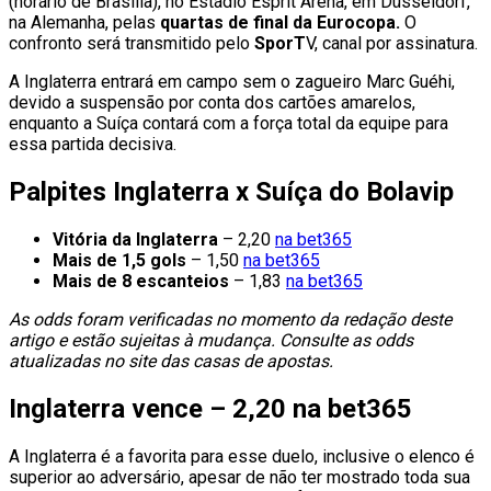
(horário de Brasília), no Estádio Esprit Arena, em Düsseldorf,
na Alemanha, pelas
quartas de final da Eurocopa.
O
confronto será transmitido pelo
SporT
V, canal por assinatura.
A Inglaterra entrará em campo sem o zagueiro Marc Guéhi,
devido a suspensão por conta dos cartões amarelos,
enquanto a Suíça contará com a força total da equipe para
essa partida decisiva.
Palpites Inglaterra x Suíça do Bolavip
Vitória da Inglaterra
– 2,20
na bet365
Mais de 1,5 gols
– 1,50
na bet365
Mais de 8 escanteios
– 1,83
na bet365
As odds foram verificadas no momento da redação deste
artigo e estão sujeitas à mudança. Consulte as odds
atualizadas no site das casas de apostas.
Inglaterra vence – 2,20 na bet365
A Inglaterra é a favorita para esse duelo, inclusive o elenco é
superior ao adversário, apesar de não ter mostrado toda sua