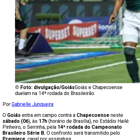
©
Foto: divulgação/Goiás
Goiás e Chapecoense
duelam na 14ª rodada do Brasileirão.
Por
Gabrielle Junqueira
O
Goiás
entra em campo contra a
Chapecoense
neste
sábado (06
), às
17h
(horário de Brasília), no Estádio Hailé
Pinheiro, o Serrinha, pela
14ª rodada do Campeonato
Brasileiro Série B.
O confronto será transmitido pelo
Premiere
, canal por assinatura.