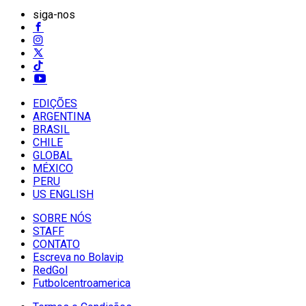
siga-nos
EDIÇÕES
ARGENTINA
BRASIL
CHILE
GLOBAL
MÉXICO
PERU
US ENGLISH
SOBRE NÓS
STAFF
CONTATO
Escreva no Bolavip
RedGol
Futbolcentroamerica