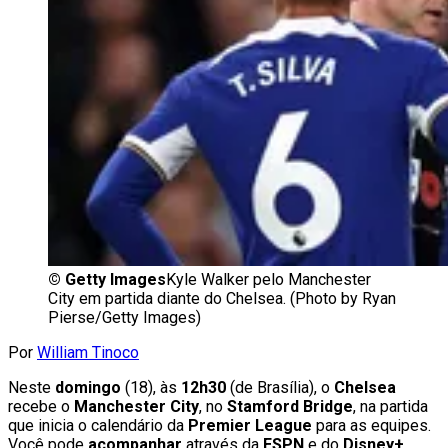
©
Getty Images
Kyle Walker pelo Manchester
City em partida diante do Chelsea. (Photo by Ryan
Pierse/Getty Images)
Por
William Tinoco
Neste
domingo
(18), às
12h30
(de Brasília), o
Chelsea
recebe o
Manchester City
, no
Stamford Bridge
, na partida
que inicia o calendário da
Premier League
para as equipes.
Você pode
acompanhar
através da
ESPN
e do
Disney+
.