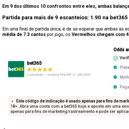
Em 9 dos últimos 10 confrontos entre eles, ambas balanç
Partida para mais de 9 escanteios: 1.90 na bet365
Em uma final de partida única, é de se esperar que ambas as 
média de 7.3 cantos
por jogo, os
Vermelhos chegam com 4.