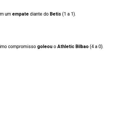
com um
empate
diante do
Betis
(1 a 1).
último compromisso
goleou
o
Athletic Bilbao
(4 a 0).