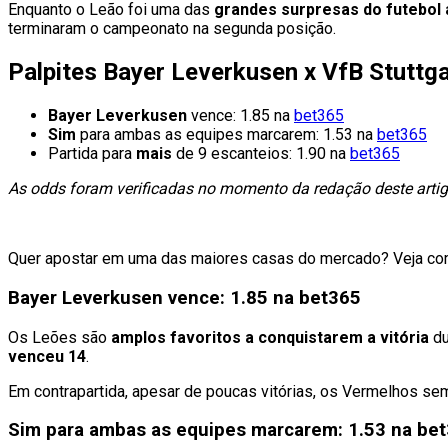
Enquanto o Leão foi uma das
grandes surpresas do futebol
terminaram o campeonato na segunda posição.
Palpites Bayer Leverkusen x VfB Stuttg
Bayer Leverkusen
vence: 1.85 na
bet365
Sim
para ambas as equipes marcarem: 1.53 na
bet365
Partida para
mais
de 9 escanteios: 1.90 na
bet365
As odds foram verificadas no momento da redação deste artigo
Quer apostar em uma das maiores casas do mercado? Veja co
Bayer Leverkusen vence: 1.85 na bet365
Os Leões são
amplos favoritos a conquistarem a vitória
du
venceu 14
.
Em contrapartida, apesar de poucas vitórias, os Vermelhos se
Sim para ambas as equipes marcarem: 1.53 na be