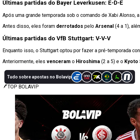
Últimas partidas do Bayer Leverkusen: E-D-E
Após uma grande temporada sob o comando de Xabi Alonso, a p
Antes disso, eles foram
derrotados
pelo
Arsenal
(4 a 1), al
Últimas partidas do VfB Stuttgart: V-V-V
Enquanto isso, o Stuttgart optou por fazer a pré-temporada 
Anteriormente, eles
venceram
o
Hiroshima
(2 a 5) e o
Kyoto
TOP BOLAVIP