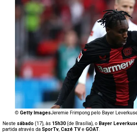
©
Getty Images
Jeremie Frimpong pelo Bayer Leverkusen
Neste
sábado
(17), às
15h30
(de Brasília), o
Bayer Leverkus
partida através da
SporTv
,
Cazé TV
e
GOAT
.