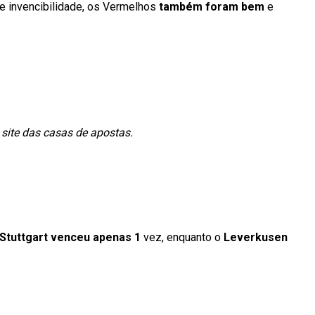
e invencibilidade, os Vermelhos
também foram bem
e
site das casas de apostas.
Stuttgart venceu apenas 1
vez, enquanto o
Leverkusen