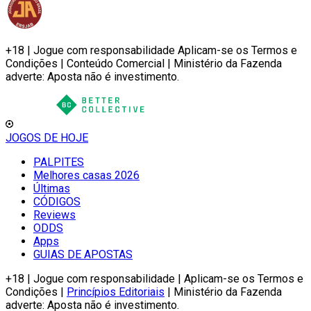
+18 | Jogue com responsabilidade Aplicam-se os Termos e
Condições | Conteúdo Comercial | Ministério da Fazenda
adverte: Aposta não é investimento.
JOGOS DE HOJE
PALPITES
Melhores casas 2026
Últimas
CÓDIGOS
Reviews
ODDS
Apps
GUIAS DE APOSTAS
+18 | Jogue com responsabilidade | Aplicam-se os Termos e
Condições |
Princípios Editoriais
| Ministério da Fazenda
adverte: Aposta não é investimento.