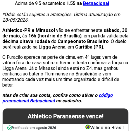
Acima de 9.5 escanteios
1.55 na
Betnacional
*Odds estão sujeitas a alterações. Última atualização em
28/05/2026.
Athletico-PR e Mirassol
vão se enfrentar neste
sábado, 30
de maio,
às
16h (horário de Brasília)
, em partida válida pela
décima oitava rodada
do
Campeonato Brasileiro
. O duelo
será realizado na
Ligga Arena
, em
Curitiba (PR)
.
O Furacão aparece na parte de cima, em 4º lugar, vem de
vitória fora de casa sobre o Remo e tenta confirmar a força na
Ligga Arena. Já o Mirassol ainda está no Z4, mas ganhou
confiança ao bater o Fluminense no Brasileirão e vem
mostrando cada vez mais um time organizado e difícil de
bater.
ntes de criar sua conta, confira como ativar o
código
promocional Betnacional
no cadastro.