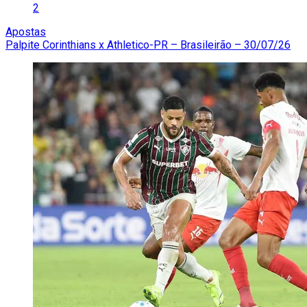
2
Apostas
Palpite Corinthians x Athletico-PR – Brasileirão – 30/07/26