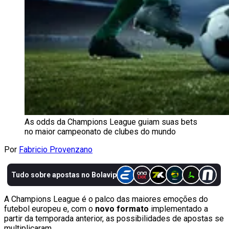
As odds da Champions League guiam suas bets
no maior campeonato de clubes do mundo
Por
Fabricio Provenzano
A Champions League é o palco das maiores emoções do
futebol europeu e, com o
novo formato
implementado a
partir da temporada anterior, as possibilidades de apostas se
multiplicaram.