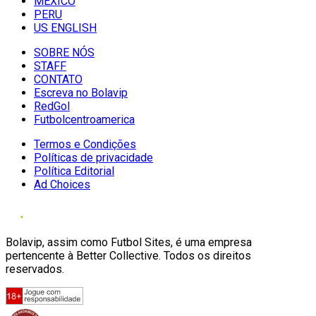
MÉXICO
PERU
US ENGLISH
SOBRE NÓS
STAFF
CONTATO
Escreva no Bolavip
RedGol
Futbolcentroamerica
Termos e Condições
Políticas de privacidade
Política Editorial
Ad Choices
Bolavip, assim como Futbol Sites, é uma empresa
pertencente à Better Collective. Todos os direitos
reservados.