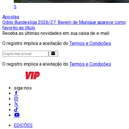
5
Apostas
Odds Bundesliga 2026/27: Bayern de Munique aparece como
favorito ao título
Receba as últimas novidades em sua caixa de e-mail
O registro implica a aceitação do
Termos e Condições
O registro implica a aceitação do
Termos e Condições
siga-nos
EDIÇÕES