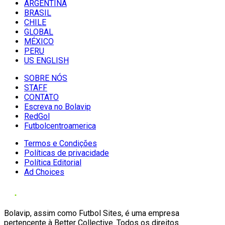
ARGENTINA
BRASIL
CHILE
GLOBAL
MÉXICO
PERU
US ENGLISH
SOBRE NÓS
STAFF
CONTATO
Escreva no Bolavip
RedGol
Futbolcentroamerica
Termos e Condições
Políticas de privacidade
Política Editorial
Ad Choices
Bolavip, assim como Futbol Sites, é uma empresa
pertencente à Better Collective. Todos os direitos