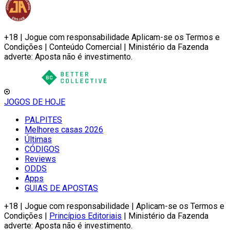
+18 | Jogue com responsabilidade Aplicam-se os Termos e
Condições | Conteúdo Comercial | Ministério da Fazenda
adverte: Aposta não é investimento.
JOGOS DE HOJE
PALPITES
Melhores casas 2026
Últimas
CÓDIGOS
Reviews
ODDS
Apps
GUIAS DE APOSTAS
+18 | Jogue com responsabilidade | Aplicam-se os Termos e
Condições |
Princípios Editoriais
| Ministério da Fazenda
adverte: Aposta não é investimento.