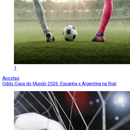
1
Apostas
Odds Copa do Mundo 2026: Espanha x Argentina na final