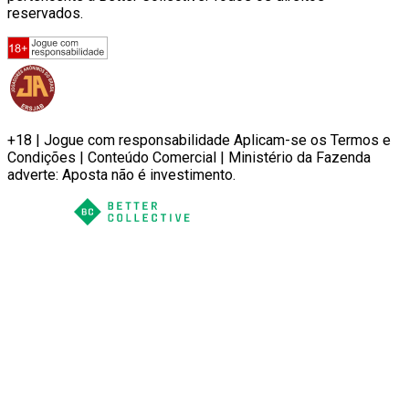
reservados.
+18 | Jogue com responsabilidade Aplicam-se os Termos e
Condições | Conteúdo Comercial | Ministério da Fazenda
adverte: Aposta não é investimento.