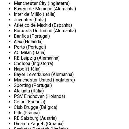
Manchester City (Inglaterra)
Bayern de Munique (Alemanha)
Inter de Milão (Itália)
Juventus (Itália)
Atlético de Madrid (Espanha)
Borussia Dortmund (Alemanha)
Benfica (Portugal)
Ajax (Holanda)
Porto (Portugal)
AC Milan (Itália)
RB Leipzig (Alemanha)
Chelsea (Inglaterra)
Napoli (Itália)
Bayer Leverkusen (Alemanha)
Manchester United (Inglaterra)
Sporting (Portugal)
Atalanta (Itália)
PSV Eindhoven (Holanda)
Celtic (Escócia)
Club Brugge (Bélgica)
Lille (França)
RB Salzburg (Áustria)
Dínamo Zagreb (Croácia)