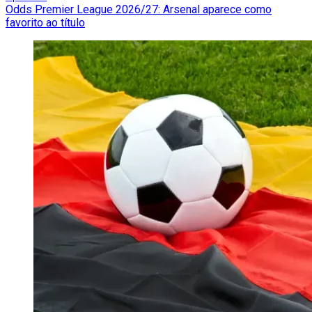
Odds Premier League 2026/27: Arsenal aparece como
favorito ao título