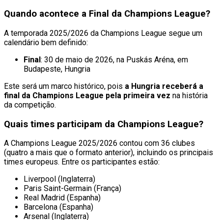
Quando acontece a Final da Champions League?
A temporada 2025/2026 da Champions League segue um
calendário bem definido:
Final
: 30 de maio de 2026, na Puskás Aréna, em
Budapeste, Hungria
Este será um marco histórico, pois
a Hungria receberá a
final da Champions League pela primeira vez
na história
da competição.
Quais times participam da Champions League?
A Champions League 2025/2026 contou com 36 clubes
(quatro a mais que o formato anterior), incluindo os principais
times europeus. Entre os participantes estão:
Liverpool (Inglaterra)
Paris Saint-Germain (França)
Real Madrid (Espanha)
Barcelona (Espanha)
Arsenal (Inglaterra)