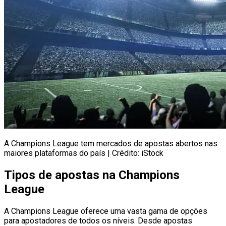
A Champions League tem mercados de apostas abertos nas
maiores plataformas do país | Crédito: iStock
Tipos de apostas na Champions
League
A Champions League oferece uma vasta gama de opções
para apostadores de todos os níveis. Desde apostas