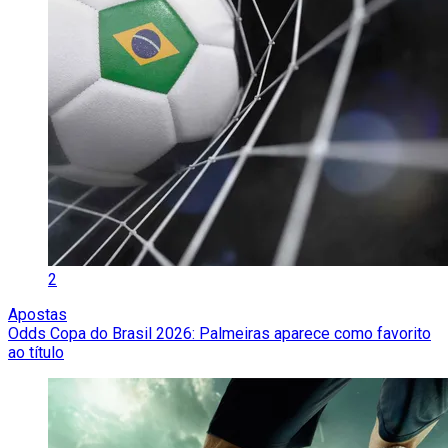
2
Apostas
Odds Copa do Brasil 2026: Palmeiras aparece como favorito
ao título