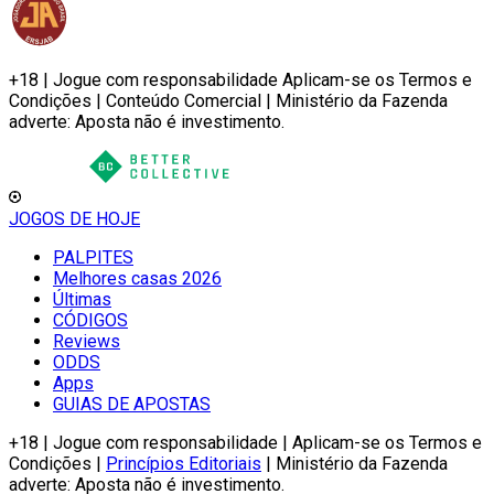
+18 | Jogue com responsabilidade Aplicam-se os Termos e
Condições | Conteúdo Comercial | Ministério da Fazenda
adverte: Aposta não é investimento.
JOGOS DE HOJE
PALPITES
Melhores casas 2026
Últimas
CÓDIGOS
Reviews
ODDS
Apps
GUIAS DE APOSTAS
+18 | Jogue com responsabilidade | Aplicam-se os Termos e
Condições |
Princípios Editoriais
| Ministério da Fazenda
adverte: Aposta não é investimento.