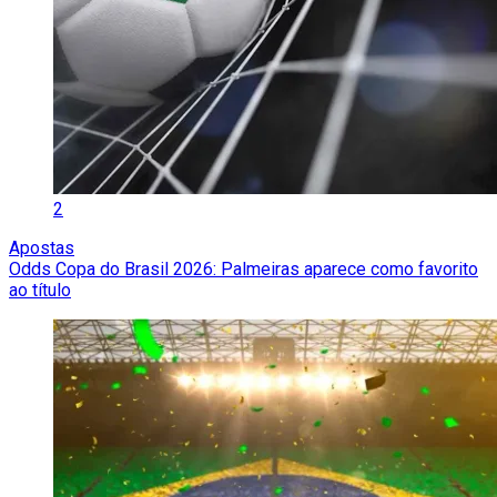
2
Apostas
Odds Copa do Brasil 2026: Palmeiras aparece como favorito
ao título