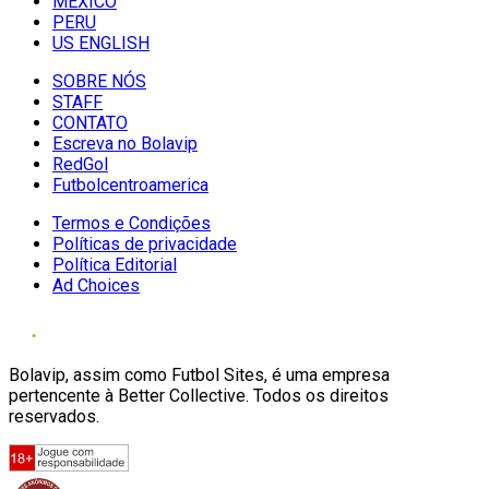
MÉXICO
PERU
US ENGLISH
SOBRE NÓS
STAFF
CONTATO
Escreva no Bolavip
RedGol
Futbolcentroamerica
Termos e Condições
Políticas de privacidade
Política Editorial
Ad Choices
Bolavip, assim como Futbol Sites, é uma empresa
pertencente à Better Collective. Todos os direitos
reservados.