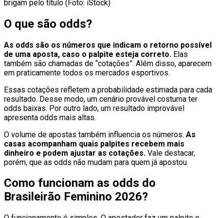
brigam pelo título (Foto: iStock)
O que são odds?
As odds são os números que indicam o retorno possível
de uma aposta, caso o palpite esteja correto.
Elas
também são chamadas de “cotações”. Além disso, aparecem
em praticamente todos os mercados esportivos.
Essas cotações refletem a probabilidade estimada para cada
resultado. Desse modo, um cenário provável costuma ter
odds baixas. Por outro lado, um resultado improvável
apresenta odds mais altas.
O volume de apostas também influencia os números.
As
casas acompanham quais palpites recebem mais
dinheiro e podem ajustar as cotações.
Vale destacar,
porém, que as odds não mudam para quem já apostou.
Como funcionam as odds do
Brasileirão Feminino 2026?
O funcionamento é simples. O apostador faz um palpite e