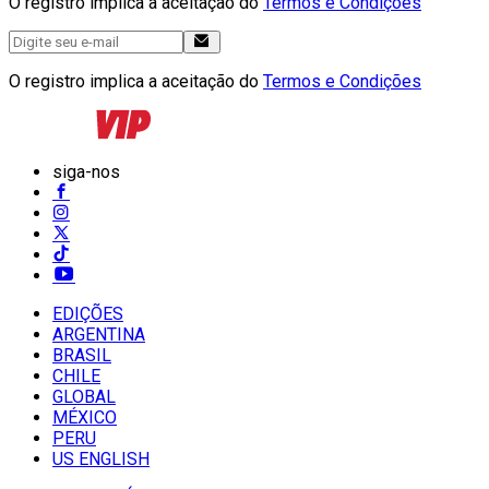
O registro implica a aceitação do
Termos e Condições
O registro implica a aceitação do
Termos e Condições
siga-nos
EDIÇÕES
ARGENTINA
BRASIL
CHILE
GLOBAL
MÉXICO
PERU
US ENGLISH