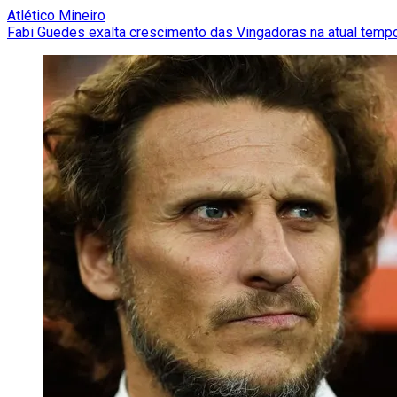
Atlético Mineiro
Fabi Guedes exalta crescimento das Vingadoras na atual temp