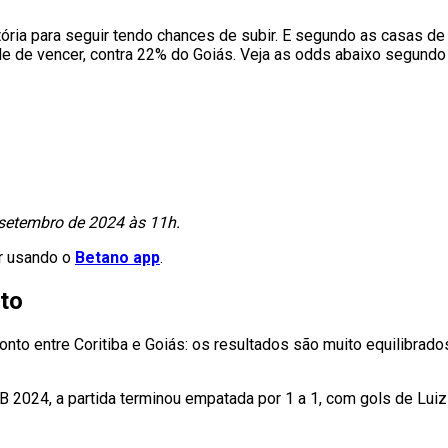
ória para seguir tendo chances de subir. E segundo as casas de 
de de vencer, contra 22% do Goiás. Veja as odds abaixo segundo
 setembro de 2024 às 11h.
r usando o
Betano app
.
nto
onto entre Coritiba e Goiás: os resultados são muito equilibrado
 B 2024, a partida terminou empatada por 1 a 1, com gols de Lui