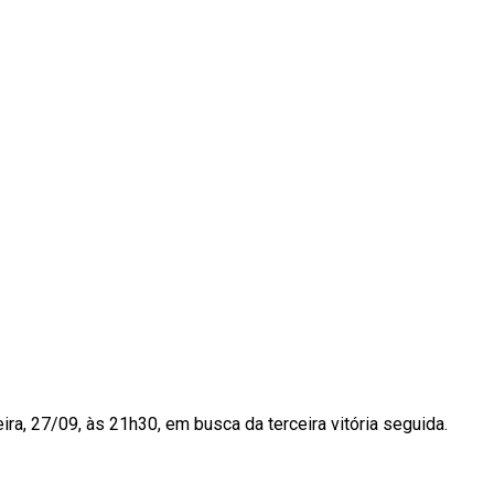
ra, 27/09, às 21h30, em busca da terceira vitória seguida.