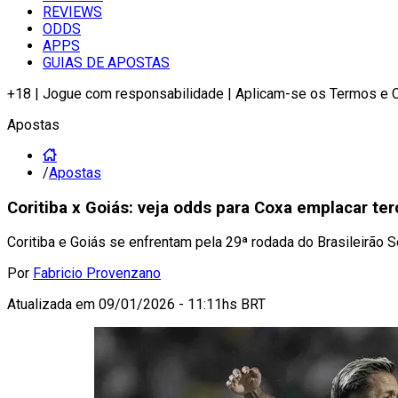
REVIEWS
ODDS
APPS
GUIAS DE APOSTAS
+18 | Jogue com responsabilidade | Aplicam-se os Termos e 
Apostas
/
Apostas
Coritiba x Goiás: veja odds para Coxa emplacar terc
Coritiba e Goiás se enfrentam pela 29ª rodada do Brasileirão S
Por
Fabricio Provenzano
Atualizada em
09/01/2026 - 11:11hs BRT