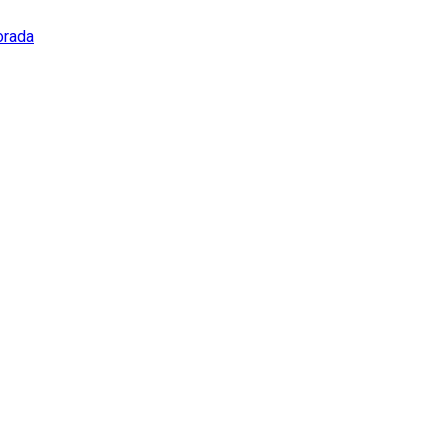
orada