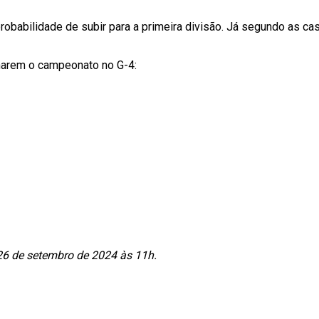
obabilidade de subir para a primeira divisão. Já segundo as c
narem o campeonato no G-4:
 26 de setembro de 2024 às 11h.