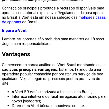
Conheça os principais produtos e recursos disponíveis para
apostar, com tutorial explicativo. Regulamentada para operar
no Brasil, a Vbet está em nossa seleção das
melhores casas
de apostas
do Brasil.
Ir para a Vbet
Lembre-se: apostas são probidas para menores de 18 anos.
Jogue com responsabilidade.
Vantagens
Começaremos nossa análise da Vbet Brasil mostrando quais
são
suas principais vantagens
. Estamos falando de uma
operadora popular conhecida por prestar um serviço de boa
qualidade. Veja a seguir os principais pontos positivos do
site:
A Vbet BR está autorizada a funcionar no Brasil;
Interface intuitiva e de fácil navegação até mesmo para
novos jogadores;
Diferentes Vbet bônus disponíveis no site;