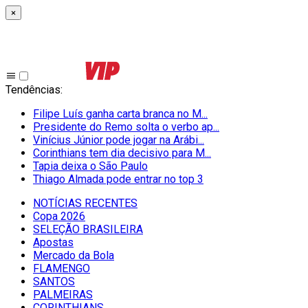
×
Tendências
:
Filipe Luís ganha carta branca no M...
Presidente do Remo solta o verbo ap...
Vinícius Júnior pode jogar na Arábi...
Corinthians tem dia decisivo para M...
Tapia deixa o São Paulo
Thiago Almada pode entrar no top 3
NOTÍCIAS RECENTES
Copa 2026
SELEÇÃO BRASILEIRA
Apostas
Mercado da Bola
FLAMENGO
SANTOS
PALMEIRAS
CORINTHIANS