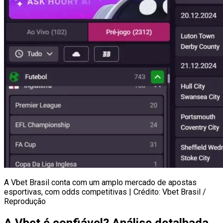
A Vbet Brasil conta com um amplo mercado de apostas
esportivas, com odds competitivas | Crédito: Vbet Brasil /
Reprodução
A Vbet é confiável? Análise detalhada