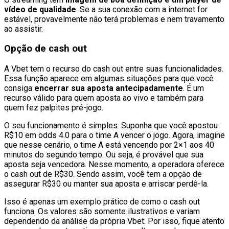
vídeo de qualidade
. Se a sua conexão com a internet for
estável, provavelmente não terá problemas e nem travamento
ao assistir.
Opção de cash out
A Vbet tem o recurso do cash out entre suas funcionalidades.
Essa função aparece em algumas situações para que você
consiga
encerrar sua aposta antecipadamente
. É um
recurso válido para quem aposta ao vivo e também para
quem fez palpites pré-jogo.
O seu funcionamento é simples. Suponha que você apostou
R$10 em odds 4.0 para o time A vencer o jogo. Agora, imagine
que nesse cenário, o time A está vencendo por 2×1 aos 40
minutos do segundo tempo. Ou seja, é provável que sua
aposta seja vencedora. Nesse momento, a operadora oferece
o cash out de R$30. Sendo assim, você tem a opção de
assegurar R$30 ou manter sua aposta e arriscar perdê-la.
Isso é apenas um exemplo prático de como o cash out
funciona. Os valores são somente ilustrativos e variam
dependendo da análise da própria Vbet. Por isso, fique atento