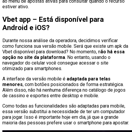
ao menu de apostas ativas para consultar quando o recurso
estiver ativo.
Vbet app – Está disponível para
Android e iOS?
Durante nossa análise da operadora, decidimos verificar
como funciona sua versão mobile. Será que existe um apk da
Vbet disponível para download? No momento, n
ão há essa
opção no site da plataforma
. No entanto, usando o
navegador do celular você consegue acessar o site
otimizado para smartphones.
A interface da versão mobile é
adaptada para telas
menores
, com botões posicionados de forma estratégica.
Além disso, não há nenhuma diferença no catálogo de jogos
de cassino e esportes entre desktop e mobile.
Como todas as funcionalidades são adaptadas para mobile,
essa versão substitui a necessidade de ter um computador
para jogar. Isso é importante hoje em dia, já que a grande
maioria das pessoas prefere usar o smartphone para apostar.