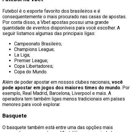
Futebol é o esporte favorito dos brasileiros e é
consequentemente o mais procurado nas casas de apostas.
Por conta disso, a Vbet apostas possui uma grande
quantidade de eventos disponíveis para você escolher. A
seguir listamos algumas das principais ligas:
Campeonato Brasileiro;
Champions League;
La Liga;
Premier League;
Copa Libertadores;
Copa do Mundo.
Além de poder apostar em nossos clubes nacionais,
você
pode apostar em jogos dos maiores times do mundo
. Por
exemplo, Real Madrid, Barcelona, Liverpool e mais. A
operadora tem também ligas menos tradicionais em países
menores para você explorar.
Basquete
O basquete também está entre uma das opções mais