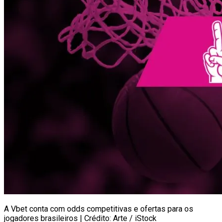
A Vbet conta com odds competitivas e ofertas para os
jogadores brasileiros | Crédito: Arte / iStock