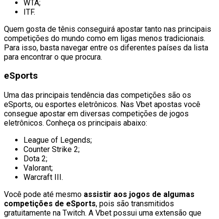
WTA;
ITF.
Quem gosta de tênis conseguirá apostar tanto nas principais
competições do mundo como em ligas menos tradicionais.
Para isso, basta navegar entre os diferentes países da lista
para encontrar o que procura.
eSports
Uma das principais tendência das competições são os
eSports, ou esportes eletrônicos. Nas Vbet apostas você
consegue apostar em diversas competições de jogos
eletrônicos. Conheça os principais abaixo:
League of Legends;
Counter Strike 2;
Dota 2;
Valorant;
Warcraft III.
Você pode até mesmo
assistir aos jogos de algumas
competições de eSports
, pois são transmitidos
gratuitamente na Twitch. A Vbet possui uma extensão que