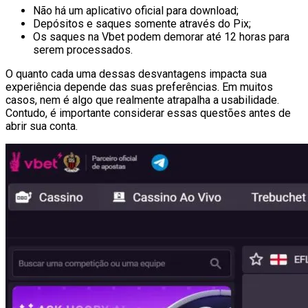
Não há um aplicativo oficial para download;
Depósitos e saques somente através do Pix;
Os saques na Vbet podem demorar até 12 horas para
serem processados.
O quanto cada uma dessas desvantagens impacta sua
experiência depende das suas preferências. Em muitos
casos, nem é algo que realmente atrapalha a usabilidade.
Contudo, é importante considerar essas questões antes de
abrir sua conta.