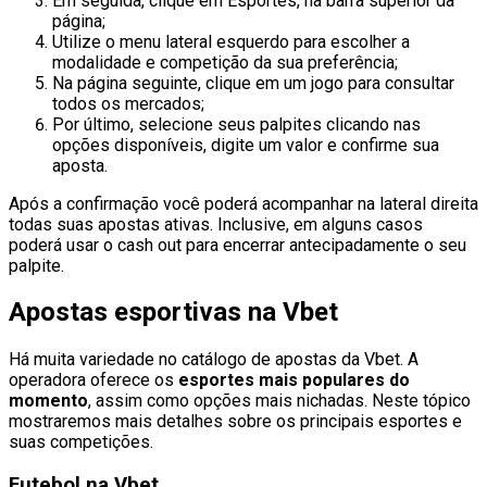
Em seguida, clique em Esportes, na barra superior da
página;
Utilize o menu lateral esquerdo para escolher a
modalidade e competição da sua preferência;
Na página seguinte, clique em um jogo para consultar
todos os mercados;
Por último, selecione seus palpites clicando nas
opções disponíveis, digite um valor e confirme sua
aposta.
Após a confirmação você poderá acompanhar na lateral direita
todas suas apostas ativas. Inclusive, em alguns casos
poderá usar o cash out para encerrar antecipadamente o seu
palpite.
Apostas esportivas na Vbet
Há muita variedade no catálogo de apostas da Vbet. A
operadora oferece os
esportes mais populares do
momento
, assim como opções mais nichadas. Neste tópico
mostraremos mais detalhes sobre os principais esportes e
suas competições.
Futebol na Vbet