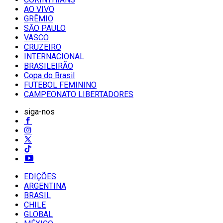
AO VIVO
GRÊMIO
SĀO PAULO
VASCO
CRUZEIRO
INTERNACIONAL
BRASILEIRÃO
Copa do Brasil
FUTEBOL FEMININO
CAMPEONATO LIBERTADORES
siga-nos
EDIÇÕES
ARGENTINA
BRASIL
CHILE
GLOBAL