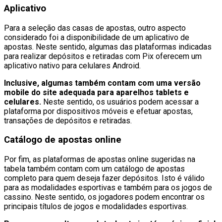
Aplicativo
Para a seleção das casas de apostas, outro aspecto
considerado foi a disponibilidade de um aplicativo de
apostas. Neste sentido, algumas das plataformas indicadas
para realizar depósitos e retiradas com Pix oferecem um
aplicativo nativo para celulares Android.
Inclusive, algumas também contam com uma versão
mobile do site adequada para aparelhos tablets e
celulares.
Neste sentido, os usuários podem acessar a
plataforma por dispositivos móveis e efetuar apostas,
transações de depósitos e retiradas.
Catálogo de apostas online
Por fim, as plataformas de apostas online sugeridas na
tabela também contam com um catálogo de apostas
completo para quem deseja fazer depósitos. Isto é válido
para as modalidades esportivas e também para os jogos de
cassino. Neste sentido, os jogadores podem encontrar os
principais títulos de jogos e modalidades esportivas.