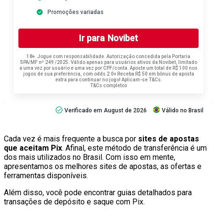
Cada vez é mais frequente a busca por
sites de apostas
que aceitam Pix
. Afinal, este método de transferência é um
dos mais utilizados no Brasil. Com isso em mente,
apresentamos os melhores sites de apostas, as ofertas e
ferramentas disponíveis.
Além disso, você pode encontrar guias detalhados para
transações de depósito e saque com Pix.