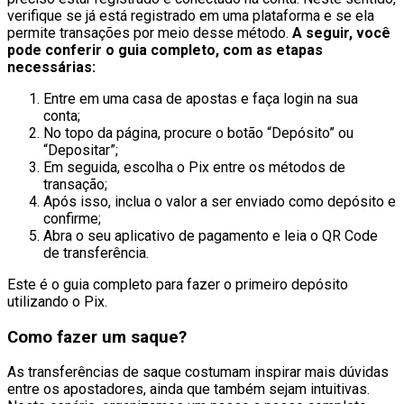
verifique se já está registrado em uma plataforma e se ela
permite transações por meio desse método.
A seguir, você
pode conferir o guia completo, com as etapas
necessárias:
Entre em uma casa de apostas e faça login na sua
conta;
No topo da página, procure o botão “Depósito” ou
“Depositar”;
Em seguida, escolha o Pix entre os métodos de
transação;
Após isso, inclua o valor a ser enviado como depósito e
confirme;
Abra o seu aplicativo de pagamento e leia o QR Code
de transferência.
Este é o guia completo para fazer o primeiro depósito
utilizando o Pix.
Como fazer um saque?
As transferências de saque costumam inspirar mais dúvidas
entre os apostadores, ainda que também sejam intuitivas.