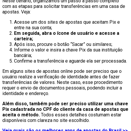
Neste cenário, organizamos um passo a passo completo
com as etapas para solicitar transferências em uma casa de
apostas. Veja:
Acesse um dos sites de apostas que aceitam Pix e
entre na sua conta;
Em seguida, abra o ícone de usuário e acesse a
carteira;
Após isso, procure o botão “Sacar” ou similares;
Informe o valor e insira a chave Pix da sua instituição
bancária;
Confirme a transferência e aguarde ela ser processada.
Em alguns sites de apostas online pode ser preciso que o
usuário realize a verificação de identidade antes de fazer
transferências de valores. Neste caso, esse procedimento
requer o envio de documentos pessoais, podendo incluir a
identidade e endereço.
Além disso, também pode ser preciso utilizar uma chave
Pix cadastrada no CPF do cliente da casa de apostas que
aceita o método.
Todos esses detalhes costumam estar
disponíveis com clareza no site escolhido.
Veja quais são os melhores apps de apostas do Brasil >>