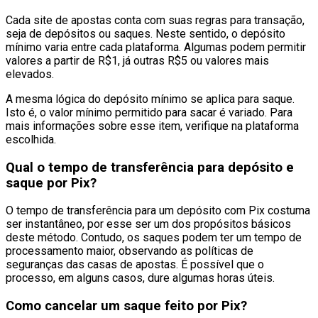
Cada site de apostas conta com suas regras para transação,
seja de depósitos ou saques. Neste sentido, o depósito
mínimo varia entre cada plataforma. Algumas podem permitir
valores a partir de R$1, já outras R$5 ou valores mais
elevados.
A mesma lógica do depósito mínimo se aplica para saque.
Isto é, o valor mínimo permitido para sacar é variado. Para
mais informações sobre esse item, verifique na plataforma
escolhida.
Qual o tempo de transferência para depósito e
saque por Pix?
O tempo de transferência para um depósito com Pix costuma
ser instantâneo, por esse ser um dos propósitos básicos
deste método. Contudo, os saques podem ter um tempo de
processamento maior, observando as políticas de
seguranças das casas de apostas. É possível que o
processo, em alguns casos, dure algumas horas úteis.
Como cancelar um saque feito por Pix?