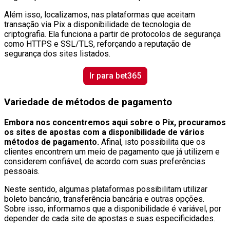
Além isso, localizamos, nas plataformas que aceitam
transação via Pix a disponibilidade de tecnologia de
criptografia. Ela funciona a partir de protocolos de segurança
como HTTPS e SSL/TLS, reforçando a reputação de
segurança dos sites listados.
Variedade de métodos de pagamento
Embora nos concentremos aqui sobre o Pix, procuramos
os sites de apostas com a disponibilidade de vários
métodos de pagamento.
Afinal, isto possibilita que os
clientes encontrem um meio de pagamento que já utilizem e
considerem confiável, de acordo com suas preferências
pessoais.
Neste sentido, algumas plataformas possibilitam utilizar
boleto bancário, transferência bancária e outras opções.
Sobre isso, informamos que a disponibilidade é variável, por
depender de cada site de apostas e suas especificidades.