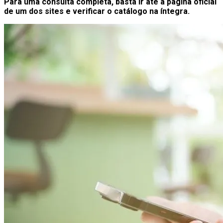
Para uma consulta completa, basta ir até a página oficial
de um dos sites e verificar o catálogo na íntegra.