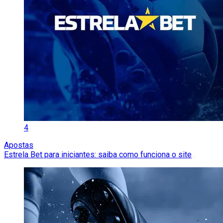
4
Apostas
Estrela Bet para iniciantes: saiba como funciona o site