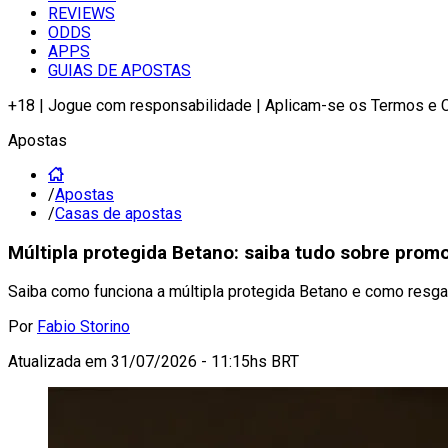
REVIEWS
ODDS
APPS
GUIAS DE APOSTAS
+18 | Jogue com responsabilidade | Aplicam-se os Termos e 
Apostas
/
Apostas
/
Casas de apostas
Múltipla protegida Betano: saiba tudo sobre pro
Saiba como funciona a múltipla protegida Betano e como resg
Por
Fabio Storino
Atualizada em
31/07/2026 - 11:15hs BRT