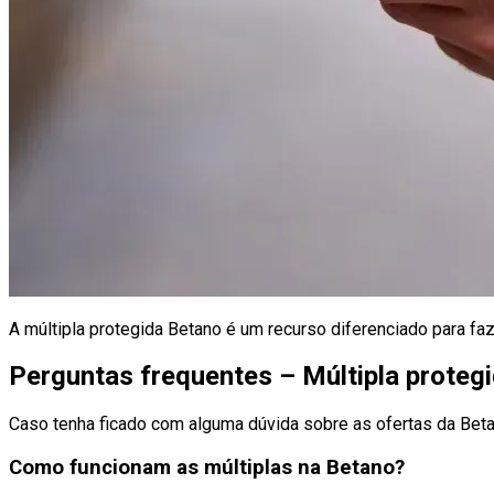
A múltipla protegida Betano é um recurso diferenciado para fa
Perguntas frequentes – Múltipla proteg
Caso tenha ficado com alguma dúvida sobre as ofertas da Betan
Como funcionam as múltiplas na Betano?