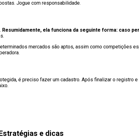
postas. Jogue com responsabilidade.
.
Resumidamente, ela funciona da seguinte forma: caso p
s.
 Determinados mercados são aptos, assim como competições espe
peradora.
egida, é preciso fazer um cadastro. Após finalizar o registro e
ixo.
Estratégias e dicas