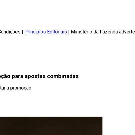
Condições |
Princípios Editoriais
| Ministério da Fazenda adverte
moção para apostas combinadas
atar a promoção