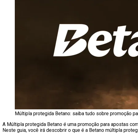
Múltipla protegida Betano: saiba tudo sobre promoção 
A Múltipla protegida Betano é uma promoção para apostas combi
Neste guia, você irá descobrir o que é a Betano múltipla prot