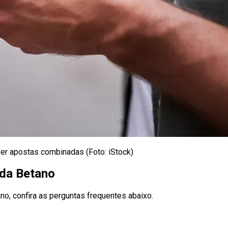
zer apostas combinadas (Foto: iStock)
ida Betano
o, confira as perguntas frequentes abaixo.