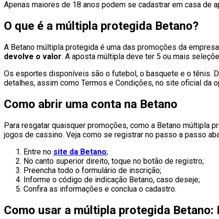
Apenas maiores de 18 anos podem se cadastrar em casa de a
O que é a múltipla protegida Betano?
A Betano múltipla protegida é uma das promoções da empresa
devolve o valor
. A aposta múltipla deve ter 5 ou mais seleçõe
Os esportes disponíveis são o futebol, o basquete e o tênis.
detalhes, assim como Termos e Condições, no site oficial da o
Como abrir uma conta na Betano
Para resgatar quaisquer promoções, como a Betano múltipla prot
jogos de cassino. Veja como se registrar no passo a passo aba
Entre no
site da Betano
;
No canto superior direito, toque no botão de registro;
Preencha todo o formulário de inscrição;
Informe o código de indicação Betano, caso deseje;
Confira as informações e conclua o cadastro.
Como usar a múltipla protegida Betano: 