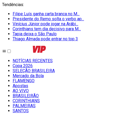
Tendências
:
Filipe Luís ganha carta branca no M...
Presidente do Remo solta o verbo ap...
Vinícius Júnior pode jogar na Arábi...
Corinthians tem dia decisivo para M...
Tapia deixa o São Paulo
Thiago Almada pode entrar no top 3
NOTÍCIAS RECENTES
Copa 2026
SELEÇÃO BRASILEIRA
Mercado da Bola
FLAMENGO
Apostas
AO VIVO
BRASILEIRÃO
CORINTHIANS
PALMEIRAS
SANTOS