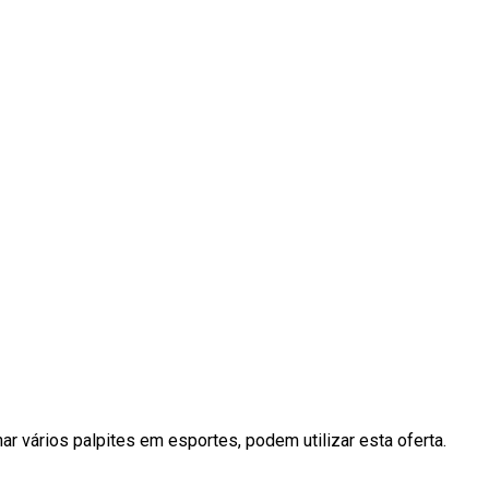
 vários palpites em esportes, podem utilizar esta oferta.