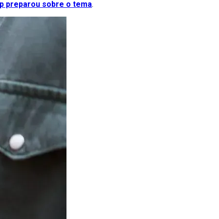
vip preparou sobre o tema
.