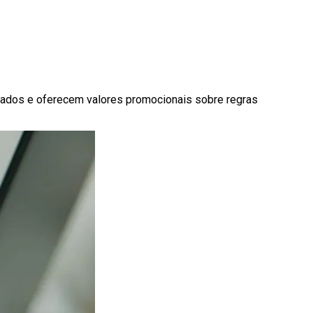
rados e oferecem valores promocionais sobre regras