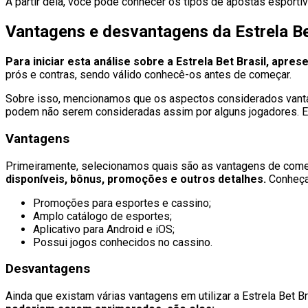
A partir dela, você pode conhecer os tipos de apostas esporti
Vantagens e desvantagens da Estrela Be
Para iniciar esta análise sobre a Estrela Bet Brasil, ap
prós e contras, sendo válido conhecê-os antes de começar.
Sobre isso, mencionamos que os aspectos considerados vanta
podem não serem consideradas assim por alguns jogadores. E
Vantagens
Primeiramente, selecionamos quais são as vantagens de começa
disponíveis, bônus, promoções e outros detalhes.
Conheça
Promoções para esportes e cassino;
Amplo catálogo de esportes;
Aplicativo para Android e iOS;
Possui jogos conhecidos no cassino.
Desvantagens
Ainda que existam várias vantagens em utilizar a Estrela Bet 