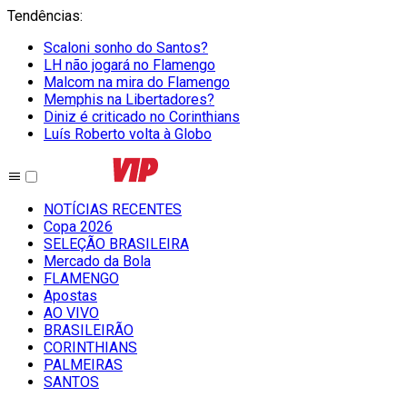
Tendências
:
Scaloni sonho do Santos?
LH não jogará no Flamengo
Malcom na mira do Flamengo
Memphis na Libertadores?
Diniz é criticado no Corinthians
Luís Roberto volta à Globo
NOTÍCIAS RECENTES
Copa 2026
SELEÇÃO BRASILEIRA
Mercado da Bola
FLAMENGO
Apostas
AO VIVO
BRASILEIRÃO
CORINTHIANS
PALMEIRAS
SANTOS