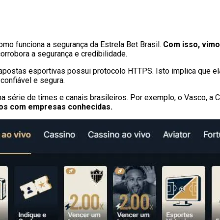
mo funciona a segurança da Estrela Bet Brasil.
Com isso, vimo
rrobora a segurança e credibilidade.
e apostas esportivas possui protocolo HTTPS. Isto implica que el
confiável e segura.
série de times e canais brasileiros. Por exemplo, o Vasco, a C
atos com empresas conhecidas.