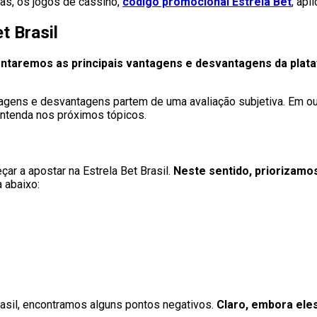
vas, os jogos de cassino,
código promocional Estrela Bet
, apl
t Brasil
resentaremos as principais vantagens e desvantagens da plat
gens e desvantagens partem de uma avaliação subjetiva. Em out
ntenda nos próximos tópicos.
r a apostar na Estrela Bet Brasil.
Neste sentido, priorizamo
 abaixo:
Brasil, encontramos alguns pontos negativos.
Claro, embora eles