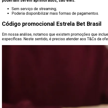
poderiam serem aprimorados, são eles:
Sem serviço de streaming;
Poderia disponibilizar mais formas de pagamentos.
Código promocional Estrela Bet Brasil
Em nossa análise, notamos que existem promoções que incluem
específicas. Neste sentido, é preciso atender aos T&Cs da ofert