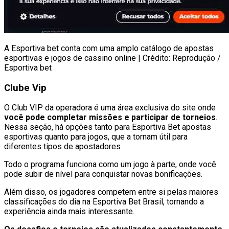
A Esportiva bet conta com uma amplo catálogo de apostas
esportivas e jogos de cassino online | Crédito: Reprodução /
Esportiva bet
Clube Vip
O Club VIP da operadora é uma área exclusiva do site onde
você pode completar missões e participar de torneios
.
Nessa seção, há opções tanto para Esportiva Bet apostas
esportivas quanto para jogos, que a tornam útil para
diferentes tipos de apostadores
Todo o programa funciona como um jogo à parte, onde você
pode subir de nível para conquistar novas bonificações.
Além disso, os jogadores competem entre si pelas maiores
classificações do dia na Esportiva Bet Brasil, tornando a
experiência ainda mais interessante.