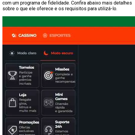
com um programa de fidelidade. Confira abaixo mais detalhes
sobre o que ele oferece e os requisitos para utilizá-lo.