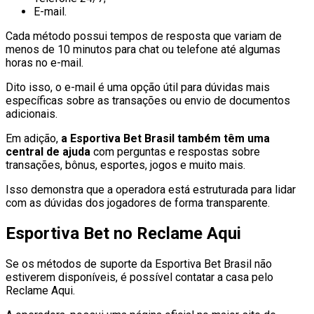
E-mail.
Cada método possui tempos de resposta que variam de
menos de 10 minutos para chat ou telefone até algumas
horas no e-mail.
Dito isso, o e-mail é uma opção útil para dúvidas mais
específicas sobre as transações ou envio de documentos
adicionais.
Em adição,
a Esportiva Bet Brasil também têm uma
central de ajuda
com perguntas e respostas sobre
transações, bônus, esportes, jogos e muito mais.
Isso demonstra que a operadora está estruturada para lidar
com as dúvidas dos jogadores de forma transparente.
Esportiva Bet no Reclame Aqui
Se os métodos de suporte da Esportiva Bet Brasil não
estiverem disponíveis, é possível contatar a casa pelo
Reclame Aqui.