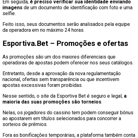
Em seguida,
é preciso verificar sua identidade enviando
imagens
de um documento de identificação com foto e uma
selfie.
Feito isso, seus documentos serão analisados pela equipe
da operadora em no máximo 24 horas.
Esportiva.Bet – Promoções e ofertas
As promoções são um dos maiores diferenciais que
operadoras de apostas podem oferecer nos seus catálogos.
Entretanto, desde a aprovação da nova regulamentação
nacional, ofertas sem transparência ou que incentivem
apostas excessivas foram proibidas.
Nesse sentido, o site da Esportiva Bet é seguro e legal,
a
maioria das suas promoções são torneios
.
Nelas, os jogadores do cassino tem podem conseguir bônus
ao apostarem em títulos selecionados para concorrer a
sorteios de prêmios.
Fora as bonificações temporárias, a plataforma também conta