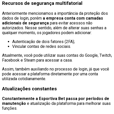
Recursos de segurança multifatorial
Anteriormente mencionamos a importância da proteção dos
dados de login, porém
a empresa conta com camadas
adicionais de segurança
para evitar acessos não
autorizados. Nesse sentido, além de alterar suas senhas a
qualquer momento, os jogadores podem adicionar:
Autenticação de dois fatores (2FA);
Vincular contas de redes sociais.
Atualmente, você pode utilizar suas contas do Google, Twitch,
Facebook e Steam para acessar a casa.
Assim, também auxiliando no processo de login, já que você
pode acessar a plataforma diretamente por uma conta
utilizada cotidianamente.
Atualizações constantes
Constantemente a Esportiva Bet passa por períodos de
manutenção
e atualização da plataforma para melhorar suas
funções.