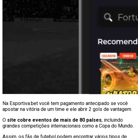
Na Esportiva.bet você tem pagamento antecipado se você
apostar na vitória de um time e ele abrir 2 gols de vantagem
O
site cobre eventos de mais de 80 países
, incluindo
grandes competições internacionais como a Copa do Mundo.
Assim, os fãs de futebol podem encontrar vários tipos de