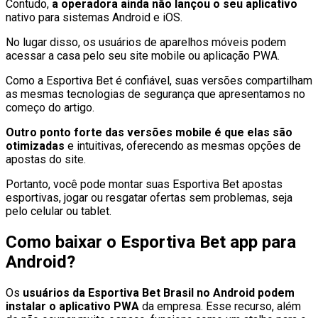
Contudo,
a operadora ainda não lançou o seu aplicativo
nativo para sistemas Android e iOS.
No lugar disso, os usuários de aparelhos móveis podem
acessar a casa pelo seu site mobile ou aplicação PWA.
Como a Esportiva Bet é confiável, suas versões compartilham
as mesmas tecnologias de segurança que apresentamos no
começo do artigo.
Outro ponto forte das versões mobile é que elas são
otimizadas
e intuitivas, oferecendo as mesmas opções de
apostas do site.
Portanto, você pode montar suas Esportiva Bet apostas
esportivas, jogar ou resgatar ofertas sem problemas, seja
pelo celular ou tablet.
Como baixar o Esportiva Bet app para
Android?
Os
usuários da Esportiva Bet Brasil no Android podem
instalar o aplicativo PWA
da empresa. Esse recurso, além