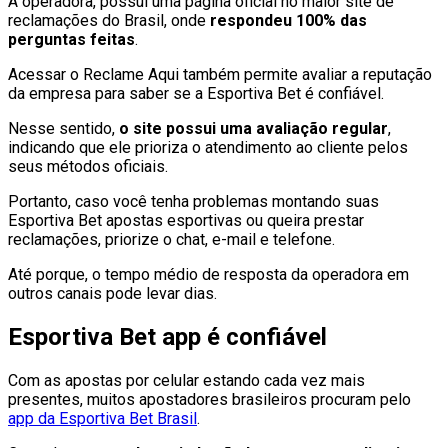
A operadora, possui uma página oficial no maior site de
reclamações do Brasil, onde
respondeu 100% das
perguntas feitas
.
Acessar o Reclame Aqui também permite avaliar a reputação
da empresa para saber se a Esportiva Bet é confiável.
Nesse sentido,
o site possui uma avaliação regular
,
indicando que ele prioriza o atendimento ao cliente pelos
seus métodos oficiais.
Portanto, caso você tenha problemas montando suas
Esportiva Bet apostas esportivas ou queira prestar
reclamações, priorize o chat, e-mail e telefone.
Até porque, o tempo médio de resposta da operadora em
outros canais pode levar dias.
Esportiva Bet app é confiável
Com as apostas por celular estando cada vez mais
presentes, muitos apostadores brasileiros procuram pelo
app da Esportiva Bet Brasil
.