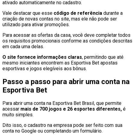
ativado automaticamente no cadastro.
Vale destacar que esse
código de referência
durante a
criação de novas contas no site, mas ele não pode ser
utilizado para ativar promoções.
Para acessar as ofertas da casa, você deve completar todos
os requisitos promocionais conforme as condições descritas
em cada uma delas.
O site fornece informações claras
, permitindo que até
mesmo iniciantes encontrem as Esportiva Bet apostas
esportivas e jogos elegíveis aos bônus.
Passo a passo para abrir uma conta na
Esportiva Bet
Para abrir uma conta na Esportiva Bet Brasil, que permite
acessar
mais de 700 jogos e 26 esportes diferentes,
é
muito simples.
Dito isso, o cadastro na empresa pode ser feito com sua
conta no Google ou completando um formulário.