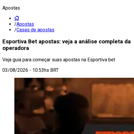
Apostas
/
Apostas
/
Casas de apostas
Esportiva Bet apostas: veja a análise completa da
operadora
Veja guia para começar suas apostas na Esportiva bet
03/08/2026 - 10:53hs BRT