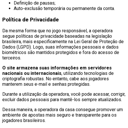
Definição de pausas;
Auto-exclusão temporária ou permanente da conta.
Política de Privacidade
Da mesma forma que no jogo responsável, a operadora
segue políticas de privacidade baseadas na legislação
brasileira, mais especificamente na Lei Geral de Proteção de
Dados (LGPD). Logo, suas informações pessoais e dados
biométricos são mantidos protegidos e fora do acesso de
terceiros.
O site armazena suas informações em servidores
nacionais ou internacionais
, utilizando tecnologias de
criptografia robustas. No entanto, cabe aos jogadores
manterem seus e-mail e senhas protegidas.
Durante a utilização da operadora, você pode acessar, corrigir,
excluir dados pessoais para mantê-los sempre atualizados.
Dessa maneira, a operadora da casa consegue promover um
ambiente de apostas mais seguro e transparente para os
jogadores brasileiros.