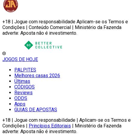
+18 | Jogue com responsabilidade Aplicam-se os Termos e
Condições | Conteúdo Comercial | Ministério da Fazenda
adverte: Aposta não é investimento.
JOGOS DE HOJE
PALPITES
Melhores casas 2026
Últimas
CÓDIGOS
Reviews
ODDS
Apps
GUIAS DE APOSTAS
+18 | Jogue com responsabilidade | Aplicam-se os Termos e
Condições |
Princípios Editoriais
| Ministério da Fazenda
adverte: Aposta não é investimento.