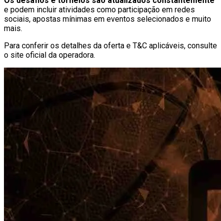
Os desafios e torneios são atualizados constantemente
e podem incluir atividades como participação em redes
sociais, apostas mínimas em eventos selecionados e muito
mais.
Para conferir os detalhes da oferta e T&C aplicáveis, consulte
o site oficial da operadora.