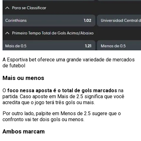
A Esportiva bet oferece uma grande variedade de mercados
de futebol
Mais ou menos
O
foco nessa aposta é o total de gols marcados
na
partida. Caso aposte em Mais de 2.5 significa que você
acredita que o jogo terá três gols ou mais.
Por outro lado, palpite em Menos de 2.5 sugere que o
confronto vai ter dois gols ou menos.
Ambos marcam