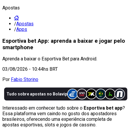
Apostas
/
Apostas
/
Apps
Esportiva bet App: aprenda a baixar e jogar pelo
smartphone
Aprenda a baixar o Esportiva Bet para Android.
03/08/2026 - 10:44hs BRT
Por
Fabio Storino
Interessado em conhecer tudo sobre o
Esportiva bet app
?
Essa plataforma vem caindo no gosto dos apostadores
brasileiros, oferecendo uma experiência completa de
apostas esportivas, slots e jogos de cassino.