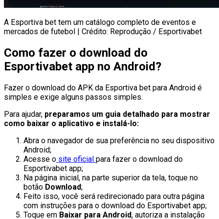
A Esportiva bet tem um catálogo completo de eventos e
mercados de futebol | Crédito: Reprodução / Esportivabet
Como fazer o download do
Esportivabet app no Android?
Fazer o download do APK da Esportiva bet para Android é
simples e exige alguns passos simples.
Para ajudar,
preparamos um guia detalhado para mostrar
como baixar o aplicativo e instalá-lo:
Abra o navegador de sua preferência no seu dispositivo
Android;
Acesse o
site oficial
para fazer o download do
Esportivabet app;
Na página inicial, na parte superior da tela, toque no
botão
Download
;
Feito isso, você será redirecionado para outra página
com instruções para o download do Esportivabet app;
Toque em
Baixar para Android
, autoriza a instalação