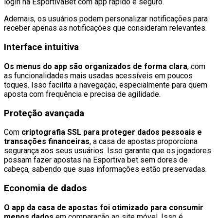
login na EsportivaBet com app rápido e seguro.
Ademais, os usuários podem personalizar notificações para
receber apenas as notificações que consideram relevantes.
Interface intuitiva
Os menus do app são organizados de forma clara
, com
as funcionalidades mais usadas acessíveis em poucos
toques. Isso facilita a navegação, especialmente para quem
aposta com frequência e precisa de agilidade.
Proteção avançada
Com
criptografia SSL para proteger dados pessoais e
transações financeiras
, a casa de apostas proporciona
segurança aos seus usuários. Isso garante que os jogadores
possam fazer apostas na Esportiva bet sem dores de
cabeça, sabendo que suas informações estão preservadas.
Economia de dados
O app da casa de apostas foi otimizado para consumir
menos dados
em comparação ao site móvel. Isso é