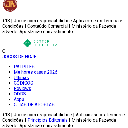
+18 | Jogue com responsabilidade Aplicam-se os Termos e
Condições | Conteúdo Comercial | Ministério da Fazenda
adverte: Aposta não é investimento.
JOGOS DE HOJE
PALPITES
Melhores casas 2026
Últimas
CÓDIGOS
Reviews
ODDS
Apps
GUIAS DE APOSTAS
+18 | Jogue com responsabilidade | Aplicam-se os Termos e
Condições |
Princípios Editoriais
| Ministério da Fazenda
adverte: Aposta não é investimento.