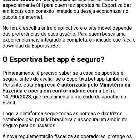
especialmente útil para quem faz apostas na Esportiva bet
em locais com conexão limitada ou deseja economizar no
pacote de internet.
No fim, a escolha entre o aplicativo e o site móvel depende
das preferências de cada usuário. Para quem busca uma
experiência mais integrada e completa, é indicado que faça o
download da EsportivaBet.
O Esportiva bet app é seguro?
Primeiramente, é preciso saber se a casa de apostas é
segura, antes de avaliar se o Esportiva bet app também é.
Portanto, esta
empresa é autorizada pelo Ministério da
Fazenda e opera em conformidade com a Lei n.
14.790/2023
, que regulamenta o mercado de apostas no
Brasil.
Logo, a plataforma segue todas as normas e diretrizes
estabelecidas pela lei brasileira e assegura um ambiente
seguro para os usuários.
A nova regulamentação fiscaliza as operadoras, protege os