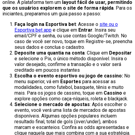
online. A plataforma tem um
layout fácil de usar, permitindo
que os usuários explorem o site de forma rápida
. Para os
iniciantes, preparamos um guia passo a passo:
Faça login na Esportiva bet
: Acesse o
site ou o
Esportiva bet app
e clique em
Entrar
. Insira seu
email/CPF e senha, ou use contas Google/Twitch. No
caso de você ser novo, toque em Registre-se, preencha
seus dados e conclua o cadastro.
Deposite uma quantia na conta
: Clique em
Depositar
e selecione o Pix, o único método disponível. Insira o
valor desejado, confirme a transação e o valor será
creditado em poucos instantes
Escolha o evento esportivo ou jogo de cassino:
No
menu superior, vá em
Esportes
para acessar as
modalidades, como futebol, basquete, tênis e muito
mais. Para os jogos de cassino, toque em
Cassino
e
explore opções como caça-níqueis, roleta e blackjack.
Selecione o mercado de apostas
: Após escolher o
evento, você verá uma lista de mercados de apostas
disponíveis. Algumas opções populares incluem
resultado final, total de gols (over/under), ambos
marcam e escanteios. Confira as odds apresentadas e
clique naquela que mais combina com a sua estratégia.