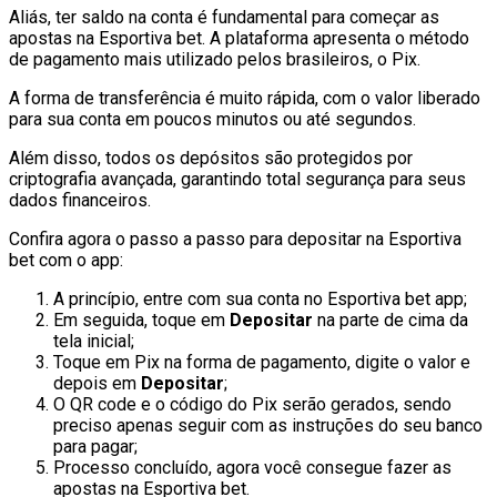
Aliás, ter saldo na conta é fundamental para começar as
apostas na Esportiva bet. A plataforma apresenta o método
de pagamento mais utilizado pelos brasileiros, o Pix.
A forma de transferência é muito rápida, com o valor liberado
para sua conta em poucos minutos ou até segundos.
Além disso, todos os depósitos são protegidos por
criptografia avançada, garantindo total segurança para seus
dados financeiros.
Confira agora o passo a passo para depositar na Esportiva
bet com o app:
A princípio, entre com sua conta no Esportiva bet app;
Em seguida, toque em
Depositar
na parte de cima da
tela inicial;
Toque em Pix na forma de pagamento, digite o valor e
depois em
Depositar
;
O QR code e o código do Pix serão gerados, sendo
preciso apenas seguir com as instruções do seu banco
para pagar;
Processo concluído, agora você consegue fazer as
apostas na Esportiva bet.