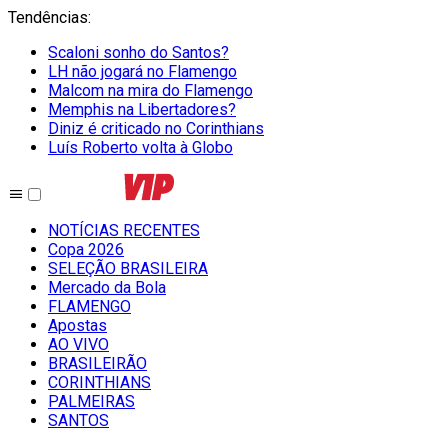
Tendências
:
Scaloni sonho do Santos?
LH não jogará no Flamengo
Malcom na mira do Flamengo
Memphis na Libertadores?
Diniz é criticado no Corinthians
Luís Roberto volta à Globo
NOTÍCIAS RECENTES
Copa 2026
SELEÇÃO BRASILEIRA
Mercado da Bola
FLAMENGO
Apostas
AO VIVO
BRASILEIRÃO
CORINTHIANS
PALMEIRAS
SANTOS