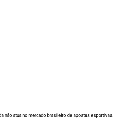
da não atua no mercado brasileiro de apostas esportivas.