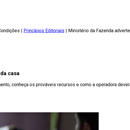
Condições |
Princípios Editoriais
| Ministério da Fazenda adverte
 da casa
mento, conheça os prováveis recursos e como a operadora dever