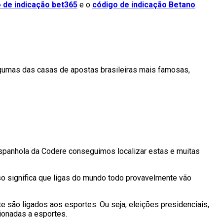
 de indicação bet365
e o
código de indicação Betano
.
algumas das casas de apostas brasileiras mais famosas,
:
 espanhola da Codere conseguimos localizar estas e muitas
 significa que ligas do mundo todo provavelmente vão
 são ligados aos esportes. Ou seja, eleições presidenciais,
cionadas a esportes.