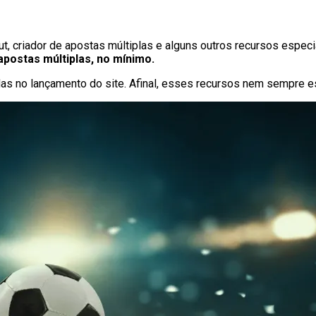
, criador de apostas múltiplas e alguns outros recursos especi
postas múltiplas, no mínimo.
 no lançamento do site. Afinal, esses recursos nem sempre es